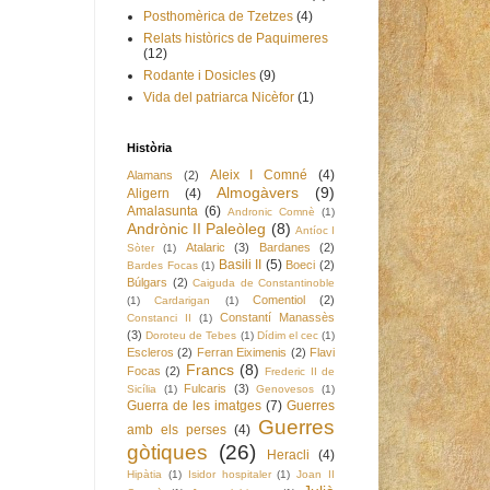
Posthomèrica de Tzetzes
(4)
Relats històrics de Paquimeres
(12)
Rodante i Dosicles
(9)
Vida del patriarca Nicèfor
(1)
Història
Aleix I Comné
(4)
Alamans
(2)
Almogàvers
(9)
Aligern
(4)
Amalasunta
(6)
Andronic Comnè
(1)
Andrònic II Paleòleg
(8)
Antíoc I
Atalaric
(3)
Bardanes
(2)
Sòter
(1)
Basili II
(5)
Boeci
(2)
Bardes Focas
(1)
Búlgars
(2)
Caiguda de Constantinoble
Comentiol
(2)
(1)
Cardarigan
(1)
Constantí Manassès
Constanci II
(1)
(3)
Doroteu de Tebes
(1)
Dídim el cec
(1)
Escleros
(2)
Ferran Eiximenis
(2)
Flavi
Francs
(8)
Focas
(2)
Frederic II de
Fulcaris
(3)
Sicília
(1)
Genovesos
(1)
Guerra de les imatges
(7)
Guerres
Guerres
amb els perses
(4)
gòtiques
(26)
Heracli
(4)
Hipàtia
(1)
Isidor hospitaler
(1)
Joan II