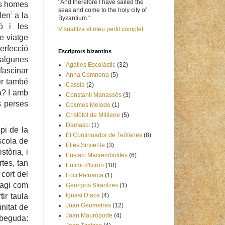
"And therefore I have sailed the
ls homes
seas and come to the holy city of
2
len
a la
Byzantium."
ó i les
Visualitza el meu perfil complet
e viatge
erfecció
Escriptors bizantins
, algunes
Agaties Escolàstic
(32)
 fascinar
Anna Comnena
(5)
er també
Cassia
(2)
a? I amb
Constantí Manassès
(3)
s perses
Cosmes Melode
(1)
Cristòfol de Mitilene
(5)
Damasci
(1)
pi de la
El Continuador de Teòfanes
(8)
scola de
Elies Sincel·le
(3)
stòria, i
Eustaci Macrembolites
(6)
tes, tan
Eutimi d'Iviron
(18)
 cort del
Foci Patriarca
(1)
ragi com
Georgios Sfrantzes
(1)
tir taula
Ignasi Diaca
(4)
Joan Geometres
(12)
unitat de
Joan Mauròpode
(4)
 beguda: