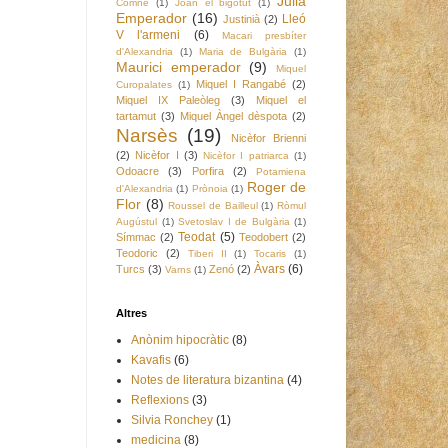
Julià
Comnè
(1)
Joan el bigotut
(1)
Emperador
(16)
Lleó
Justinià
(2)
V l'armeni
(6)
Macari presbíter
d'Alexandria
(1)
Maria de Bulgària
(1)
Maurici emperador
(9)
Miquel
Miquel I Rangabé
(2)
Curopalates
(1)
Miquel IX Paleòleg
(3)
Miquel el
tartamut
(3)
Miquel Àngel dèspota
(2)
Narsès
(19)
Nicèfor Brienni
(2)
Nicèfor I
(3)
Nicèfor I patriarca
(1)
Odoacre
(3)
Porfira
(2)
Potamiena
Roger de
d'Alexandria
(1)
Prònoia
(1)
Flor
(8)
Roussel de Bailleul
(1)
Ròmul
Augústul
(1)
Svetoslav I de Bulgària
(1)
Teodat
(5)
Símmac
(2)
Teodobert
(2)
Teodoric
(2)
Tiberi II
(1)
Tocaris
(1)
Àvars
(6)
Turcs
(3)
Zenó
(2)
Varns
(1)
Altres
Anònim hipocràtic
(8)
Kavafis
(6)
Notes de literatura bizantina
(4)
Reflexions
(3)
Silvia Ronchey
(1)
medicina
(8)