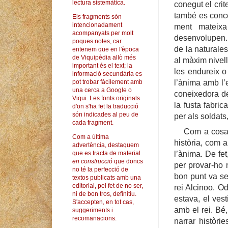
lectura sistemàtica.
conegut
el cri
també es conce
Els fragments són
intencionadament
ment mateixa
acompanyats per molt
desenvolupen. 
poques notes, car
de la naturale
entenem que en l'època
de Viquipèdia allò més
al màxim nivell
important és el text; la
les endureix o 
informació secundària es
l’ànima amb l’
pot trobar fàcilement amb
una cerca a Google o
coneixedora de
Viqui. Les fonts originals
la fusta fabri
d'on s'ha fet la traducció
són indicades al peu de
per als soldats
cada fragment.
Com a cosa 
Com a última
història, com 
advertència, destaquem
l’ànima. De fet
que es tracta de material
en construcció
que doncs
per provar-ho 
no té la perfecció de
bon punt va ser
textos publicats amb una
editorial, pel fet de no ser,
rei Alcinoo. O
ni de bon tros, definitiu.
estava, el vest
S'accepten, en tot cas,
amb el rei. Bé,
suggeriments i
recomanacions.
narrar històri