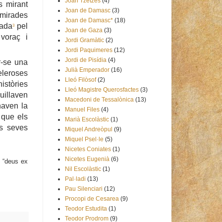
Joan Tzetzes
(4)
s mirant
Joan de Damasc
(3)
 mirades
Joan de Damasc*
(18)
pada
pel
3
Joan de Gaza
(3)
voraç i
Jordi Gramàtic
(2)
Jordi Paquimeres
(12)
Jordi de Pisídia
(4)
r-se una
Julià Emperador
(16)
eleroses
Lleó Filòsof
(2)
istòries
Lleó Magistre Querosfactes
(3)
uillaven
Macedoni de Tessalònica
(13)
naven la
Manuel Files
(4)
i que els
Marià Escolàstic
(1)
es seves
Miquel Andreòpul
(9)
Miquel Psel·le
(5)
Nicetes Coniates
(1)
Nicetes Eugenià
(6)
l “deus ex
Nil Escolàstic
(1)
Pal·ladi
(13)
Pau Silenciari
(12)
Procopi de Cesarea
(9)
Teodor Estudita
(1)
Teodor Prodrom
(9)