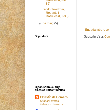
Dosicles (I, 39-
82)
Teodor Prodrom,
Rodante i
Dosicles (I, 1-38)
►
de maig
(5)
Entrada més recen
Seguidors
Subscriure's a:
Com
Blogs sobre cultura
clàssica i bizantinística
El festín de Homero
Stranger Words -
ἀλλοτριοεπίσκοπος