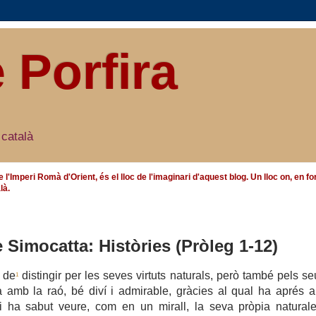
e Porfira
 català
e l'Imperi Romà d'Orient, és el lloc de l'imaginari d'aquest blog. Un lloc on, en
là.
e Simocatta: Històries (Pròleg 1-12)
 de
distingir per les seves virtuts naturals, però també pels se
1
amb la raó, bé diví i admirable, gràcies al qual ha aprés a
i ha sabut veure, com en un mirall, la seva pròpia natural