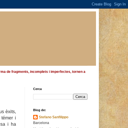
 forma de fragments, incomplets i imperfectes, tornen a
Cerca
Blog de:
us èxits,
Stefano Sanfilippo
 témer i
Barcelona
esa i
ha