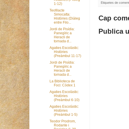
Etiquetes de coment
1-12)
Teofilacte
Simocatta:
Cap come
Històries (Diàleg
entre Filo...
Jordi de Pisídia:
Publica u
Panegíric a
Heracli de
tornada d...
Agaties Escolàstic:
Històries
(Preàmbul 11-17)
Jordi de Pisídia:
Panegíric a
Heracli de
tornada d...
La Biblioteca de
Foci: Còdex 1
Agaties Escolàstic:
Històries
(Preàmbul 6-10)
Agaties Escolàstic:
Històries
(Preàmbul 1-5)
Teodor Prodrom,
Rodante i