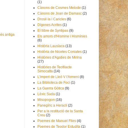
(1)
Cànons de Cosmes Melode
(1)
Cànons de Joan de Damasc
(2)
Drosil·la i Caricles
(6)
Dígenes Acrites
(1)
El llibre de Syntipas
(9)
és antiga
Els amors d'Hismine i Hismínies
(6)
Història Lausíaca
(13)
Història de Nicetes Coniates
(1)
Històries d'Agaties de Mirina
(27)
Històries de Teofilacte
Simocatta
(14)
L'imperi de Lleó V l'Armeni
(8)
La Biblioteca de Foci
(1)
La Guerra Gòtica
(9)
Lèxic Suda
(1)
Misopogon
(16)
Panegíric a Heracli
(2)
Per a la restitució de la Santa
Creu
(2)
Poemes de Manuel Files
(4)
Poemes de Teodor Estudita
(1)