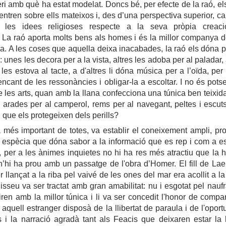
teri amb què ha estat modelat. Doncs bé, per efecte de la raó, e
ntren sobre ells mateixos i, des d’una perspectiva superior, ca
 les idees religioses respecte a la seva pròpia creaci
La raó aporta molts bens als homes i és la millor companya d
sa. A les coses que aquella deixa inacabades, la raó els dóna p
: unes les decora per a la vista, altres les adoba per al paladar
les estova al tacte, a d'altres li dóna música per a l’oïda, per
encant de les ressonàncies i obligar-la a escoltar. I no és pots
 les arts, quan amb la llana confecciona una túnica ben teixid
ca arades per al camperol, rems per al navegant, peltes i escut
, que els protegeixen dels perills?
més important de totes, va establir el coneixement ampl
i,
pro
a espècia que dóna sabor a la informació que es rep i com a e
, per a les ànimes inquietes no hi ha res més atractiu que la hi
n’hi ha prou amb un passatge de l'obra d’Homer. El fill de Laer
 llançat a la riba pel vaivé de les ones del mar era acollit a la
disseu va ser tractat amb gran amabilitat: nu i esgotat pel nauf
iren amb la millor túnica i li va ser concedit l'honor de compar
 aquell estranger disposà de la llibertat de paraula i de l'oport
es i la narració agradà tant als Feacis que deixaren estar la