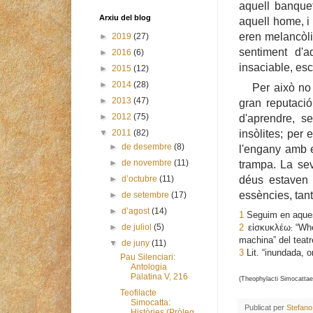
aquell banquet
Arxiu del blog
aquell home, i 
eren melancòli
►
2019
(27)
sentiment d'
►
2016
(6)
insaciable, esc
►
2015
(12)
►
2014
(28)
Per això no
►
2013
(47)
gran reputaci
►
2012
(75)
d'aprendre, s
▼
2011
(82)
insòlites; per
►
de desembre
(8)
l'engany amb e
►
de novembre
(11)
trampa. La sev
►
d’octubre
(11)
déus estaven 
essències, tant
►
de setembre
(17)
►
d’agost
(14)
1
Seguim en aque
2
εἰσκυκλέω
“Whe
►
de juliol
(5)
:
machina” del teatr
▼
de juny
(11)
3
Lit. “inundada, o
Pau Silenciari:
Antologia
Palatina V, 216
(Theophylacti Simocattae,
Teofilacte
Simocatta:
Publicat per
Stefano
Històries (Pròleg