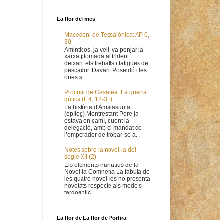
La flor del mes
Macedoni de Tessalònica: AP 6,
30
Aminticos, ja vell, va penjar la
xarxa plomada al trident
deixant els treballs i fatigues de
pescador. Davant Poseidó i les
ones s...
Procopi de Cesarea: La guerra
gòtica (I, 4, 12-31)
La història d'Amalasunta
(epíleg) Mentrestant Pere ja
estava en camí, duent la
delegació, amb el mandat de
l’emperador de trobar-se a...
Notes sobre la novel·la del
segle XII (2)
Els elements narratius de la
Novel·la Comnena La fabula de
les quatre novel·les no presenta
novetats respecte als models
tardoantic...
La flor de La flor de Porfira