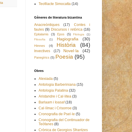
ta
Teofilacte Simocatta
(14)
Gèneres de literatura bizantina
Anacreòntiques
(17)
Contes i
faules
(9)
Discursos i retòrica
(16)
Epitalamis
(3)
Epos
(5)
Filologia
(1)
Hagiografia
(30)
Filosofia
(1)
Història
(84)
Himnes
(4)
Novel·la
(42)
Invectives
(17)
Poesia
(95)
Panegírics
(5)
Obres
Alexiada
(5)
Antologia Barberiniana
(15)
Antologia Palatina
(32)
Aristandre i Cal·litea
(3)
Barlaam i Ioasaf
(18)
Cal·límac i Crisorroe
(3)
Cronografia de Psel·le
(5)
Cronografia del Continuador de
Teòfanes
(8)
Crònica de Georgios Sfrantzes