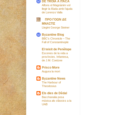
DE TROIA A ÍTACA
Alfons el Magnànim vol
llegir la Ilíada amb l’ajuda
de Lorenzo Valla
ΠΡΟ ΓΟΩΝ ΔΕ
ΜΝΑΣΤΙΣ
Llegint George Steiner
Byzantine Blog
BBC’s Chronicle – The
Fall of Constantinople
El teixit de Penèlope
Escenes de la vida a
províncies. Infantesa,
de J.M. Coetzee
Prisco More
Augura la mort
Byzantine News
The Harbour of
Theodosius
Els dies de Dèdal
Bacchanalia posa
música als clàssics a la
UAB