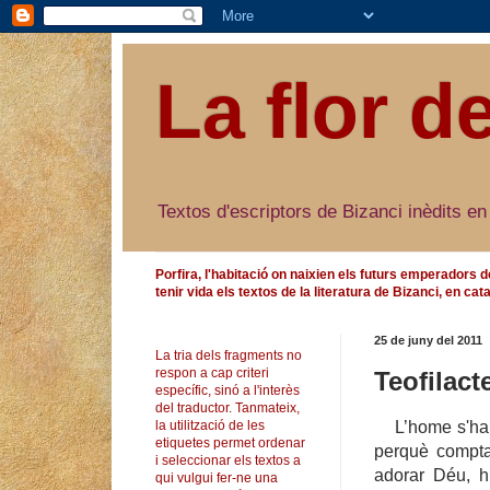
La flor d
Textos d'escriptors de Bizanci inèdits en
Porfira, l'habitació on naixien els futurs emperadors d
tenir vida els textos de la literatura de Bizanci, en cata
25 de juny del 2011
La tria dels fragments no
respon a cap criteri
Teofilact
específic, sinó a l'interès
del traductor. Tanmateix,
L’home s'ha
la utilització de les
etiquetes permet ordenar
perquè compta 
i seleccionar els textos a
adorar Déu, h
qui vulgui fer-ne una