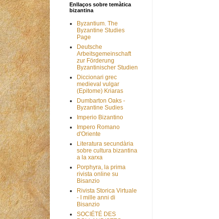
Enllaços sobre temàtica
bizantina
Byzantium. The
Byzantine Studies
Page
Deutsche
Arbeitsgemeinschaft
zur Förderung
Byzantinischer Studien
Diccionari grec
medieval vulgar
(Epitome) Kriaras
Dumbarton Oaks -
Byzantine Sudies
Imperio Bizantino
Impero Romano
d'Oriente
Literatura secundària
sobre cultura bizantina
a la xarxa
Porphyra, la prima
rivista online su
Bisanzio
Rivista Storica Virtuale
- I mille anni di
Bisanzio
SOCIÉTÉ DES