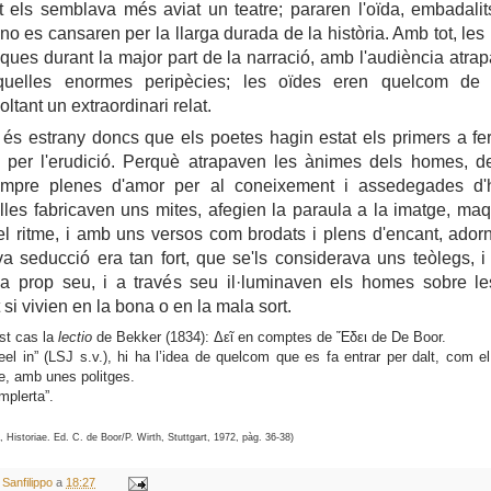
 els semblava més aviat un teatre; pararen l'oïda, embadalit
no es cansaren per la llarga durada de la història. Amb tot, les
ques durant la major part de la narració, amb l'audiència atra
aquelles enormes peripècies; les oïdes eren quelcom de 
oltant un extraordinari relat.
 és estrany doncs que els poetes hagin estat els primers a fe
ó per l'erudició. Perquè atrapaven les ànimes dels homes, d
empre plenes d'amor per al coneixement i assedegades d'h
 elles fabricaven uns mites, afegien la paraula a la imatge, maq
l ritme, i amb uns versos com brodats i plens
d'encant
, ador
a seducció era tan fort, que se'ls considerava uns
teòlegs
, 
a prop seu, i a través seu il·luminaven els homes sobre l
 si vivien en la bona o en la mala sort.
st cas la
lectio
de
Bekker (1834):
Δεῖ
en comptes de
Ἔδει
de De Boor.
el in” (LSJ s.v.), hi ha l’idea de quelcom que es fa entrar per dalt, com e
e, amb unes politges.
mplerta”.
 Historiae. Ed. C. de Boor/P. Wirth, Stuttgart, 1972, pàg. 36-38)
 Sanfilippo
a
18:27