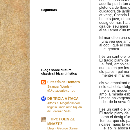
aquella prada tan a
pletòrica de flors 
Seguidors
cuidadora de jardi
et venç, t'inebria i
I si ets jove, et c
desig de mar. I a 
dirà del seu amor 
el teu amor d'un m
El mar difon una s
una veu que arri
al cor, i que el c
i el gronxa.
I és un cant o el 
El tràgic plany de
al fred, embolcal
que ploren per les
Blogs sobre cultura
els pares i pel niu
clàssica i bizantinística
mentre el mar esq
El festín de Homero
els va empaitant 
i els cabdella d'al
Stranger Words -
i ells, es mouen 
ἀλλοτριοεπίσκοπος
amb la mirada esb
i mans salvatgem
DE TROIA A ÍTACA
des de la seva úl
Alfons el Magnànim vol
llegir la Ilíada amb l’ajuda
I és un cant o el 
de Lorenzo Valla
El tràgic plany de
amb el desig d'un 
ΠΡΟ ΓΟΩΝ ΔΕ
Tomba, que els pa
ΜΝΑΣΤΙΣ
i cares mans la va
i el sol hi aboca 
Llegint George Steiner