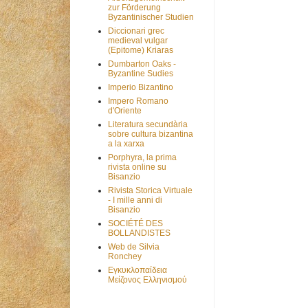
zur Förderung
Byzantinischer Studien
Diccionari grec
medieval vulgar
(Epitome) Kriaras
Dumbarton Oaks -
Byzantine Sudies
Imperio Bizantino
Impero Romano
d'Oriente
Literatura secundària
sobre cultura bizantina
a la xarxa
Porphyra, la prima
rivista online su
Bisanzio
Rivista Storica Virtuale
- I mille anni di
Bisanzio
SOCIÉTÉ DES
BOLLANDISTES
Web de Silvia
Ronchey
Εγκυκλοπαίδεια
Μείζονος Ελληνισμού