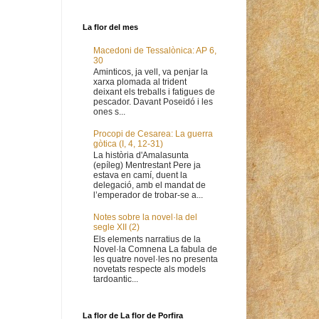
La flor del mes
Macedoni de Tessalònica: AP 6,
30
Aminticos, ja vell, va penjar la
xarxa plomada al trident
deixant els treballs i fatigues de
pescador. Davant Poseidó i les
ones s...
Procopi de Cesarea: La guerra
gòtica (I, 4, 12-31)
La història d'Amalasunta
(epíleg) Mentrestant Pere ja
estava en camí, duent la
delegació, amb el mandat de
l’emperador de trobar-se a...
Notes sobre la novel·la del
segle XII (2)
Els elements narratius de la
Novel·la Comnena La fabula de
les quatre novel·les no presenta
novetats respecte als models
tardoantic...
La flor de La flor de Porfira