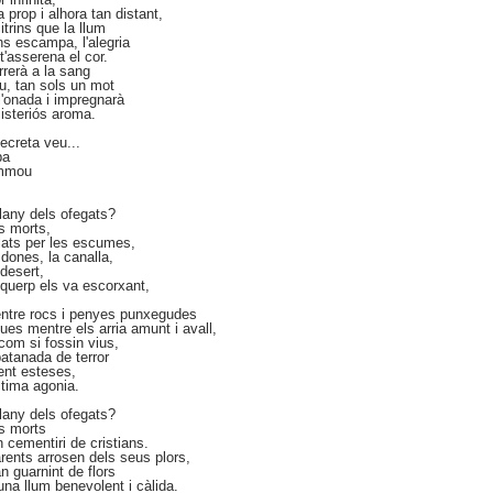
 prop i alhora tan distant,
citrins que la llum
ns escampa, l'alegria
 t'asserena el cor.
orrerà a la sang
tu, tan sols un mot
l'onada i impregnarà
isteriós aroma.
ecreta veu...
ba
ommou
plany dels ofegats?
ls morts,
lats per les escumes,
 dones, la canalla,
 desert,
uerp els va escorxant,
entre rocs i penyes punxegudes
gues mentre els arria amunt i avall,
com si fossin vius,
atanada de terror
ent esteses,
tima agonia.
plany dels ofegats?
ls morts
cementiri de cristians.
rents arrosen dels seus plors,
n guarnint de flors
una llum benevolent i càlida.