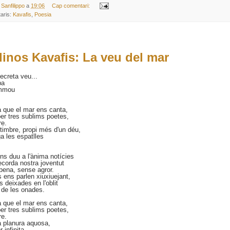
 Sanfilippo
a
19:06
Cap comentari:
aris:
Kavafis
,
Poesia
inos Kavafis: La veu del mar
ecreta veu...
ba
ommou
a que el mar ens canta,
r tres sublims poetes,
re.
timbre, propi més d'un déu,
iga les espatlles
ns duu a l'ànima notícies
recorda nostra joventut
ena, sense agror.
 ens parlen xiuxiuejant,
 deixades en l'oblit
 de les onades.
a que el mar ens canta,
r tres sublims poetes,
re.
a planura aquosa,
 infinita,