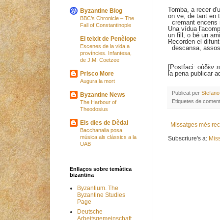
Tomba, a recer d'
Byzantine Blog
on ve, de tant en t
BBC’s Chronicle – The
cremant encens i 
Fall of Constantinople
Una vídua l'acomp
un fill, o bé un a
El teixit de Penèlope
Recorden el difunt;
Escenes de la vida a
descansa, assoss
províncies. Infantesa,
de J.M. Coetzee
[Postfaci: οὐδὲν 
la pena publicar a
Prisco More
Augura la mort
Publicat per
Stefano
Byzantine News
Etiquetes de coment
The Harbour of
Theodosius
Els dies de Dèdal
Missatges més rec
Bacchanalia posa
música als clàssics a la
Subscriure's a:
Mis
UAB
Enllaços sobre temàtica
bizantina
Byzantium. The
Byzantine Studies
Page
Deutsche
Arbeitsgemeinschaft