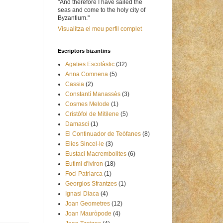
"And therefore I have sailed the
seas and come to the holy city of
Byzantium."
Visualitza el meu perfil complet
Escriptors bizantins
Agaties Escolàstic
(32)
Anna Comnena
(5)
Cassia
(2)
Constantí Manassès
(3)
Cosmes Melode
(1)
Cristòfol de Mitilene
(5)
Damasci
(1)
El Continuador de Teòfanes
(8)
Elies Sincel·le
(3)
Eustaci Macrembolites
(6)
Eutimi d'Iviron
(18)
Foci Patriarca
(1)
Georgios Sfrantzes
(1)
Ignasi Diaca
(4)
Joan Geometres
(12)
Joan Mauròpode
(4)