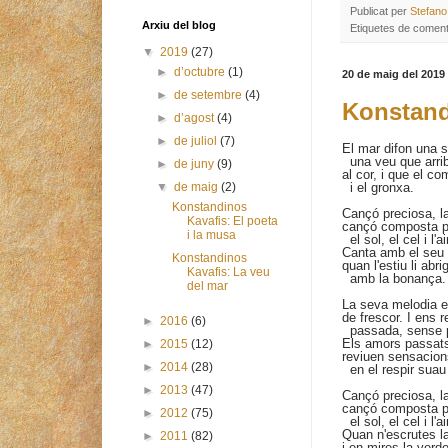
Publicat per
Stefano
Arxiu del blog
Etiquetes de coment
▼
2019
(27)
►
d’octubre
(1)
20 de maig del 2019
►
de setembre
(4)
Konstand
►
d’agost
(4)
►
de juliol
(7)
El mar difon una s
una veu que arri
►
de juny
(9)
al cor, i que el c
i el gronxa.
▼
de maig
(2)
Konstandinos
Cançó preciosa, l
Kavafis: El poeta
cançó composta pe
i la musa
el sol, el cel i l'ai
Canta amb el seu 
Konstandinos
quan l'estiu li abr
Kavafis: La veu
amb la bonança.
del mar
La seva melodia e
de frescor. I ens 
►
2016
(6)
passada, sense p
Els amors passats
►
2015
(12)
reviuen sensacions
►
2014
(28)
en el respir suau
►
2013
(47)
Cançó preciosa, l
cançó composta pe
►
2012
(75)
el sol, el cel i l'ai
Quan n'escrutes l
►
2011
(82)
i en mires la verdor