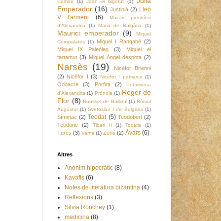
Julià
Comnè
(1)
Joan el bigotut
(1)
Emperador
(16)
Lleó
Justinià
(2)
V l'armeni
(6)
Macari presbíter
d'Alexandria
(1)
Maria de Bulgària
(1)
Maurici emperador
(9)
Miquel
Miquel I Rangabé
(2)
Curopalates
(1)
Miquel IX Paleòleg
(3)
Miquel el
tartamut
(3)
Miquel Àngel dèspota
(2)
Narsès
(19)
Nicèfor Brienni
(2)
Nicèfor I
(3)
Nicèfor I patriarca
(1)
Odoacre
(3)
Porfira
(2)
Potamiena
Roger de
d'Alexandria
(1)
Prònoia
(1)
Flor
(8)
Roussel de Bailleul
(1)
Ròmul
Augústul
(1)
Svetoslav I de Bulgària
(1)
Teodat
(5)
Símmac
(2)
Teodobert
(2)
Teodoric
(2)
Tiberi II
(1)
Tocaris
(1)
Àvars
(6)
Turcs
(3)
Zenó
(2)
Varns
(1)
Altres
Anònim hipocràtic
(8)
Kavafis
(6)
Notes de literatura bizantina
(4)
Reflexions
(3)
Silvia Ronchey
(1)
medicina
(8)