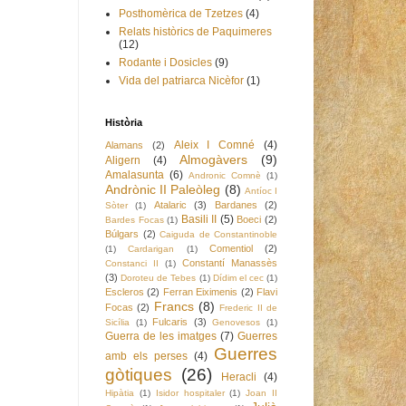
Posthomèrica de Tzetzes
(4)
Relats històrics de Paquimeres
(12)
Rodante i Dosicles
(9)
Vida del patriarca Nicèfor
(1)
Història
Aleix I Comné
(4)
Alamans
(2)
Almogàvers
(9)
Aligern
(4)
Amalasunta
(6)
Andronic Comnè
(1)
Andrònic II Paleòleg
(8)
Antíoc I
Atalaric
(3)
Bardanes
(2)
Sòter
(1)
Basili II
(5)
Boeci
(2)
Bardes Focas
(1)
Búlgars
(2)
Caiguda de Constantinoble
Comentiol
(2)
(1)
Cardarigan
(1)
Constantí Manassès
Constanci II
(1)
(3)
Doroteu de Tebes
(1)
Dídim el cec
(1)
Escleros
(2)
Ferran Eiximenis
(2)
Flavi
Francs
(8)
Focas
(2)
Frederic II de
Fulcaris
(3)
Sicília
(1)
Genovesos
(1)
Guerra de les imatges
(7)
Guerres
Guerres
amb els perses
(4)
gòtiques
(26)
Heracli
(4)
Hipàtia
(1)
Isidor hospitaler
(1)
Joan II