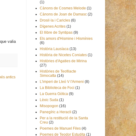
(1)
Cànons de Cosmes Melode
(1)
Cànons de Joan de Damasc
(2)
Drosil·la i Caricles
(6)
Dígenes Acrites
(1)
El llibre de Syntipas
(9)
Els amors d'Hismine i Hismínies
que valia
(6)
Història Lausíaca
(13)
Història de Nicetes Coniates
(1)
Històries d'Agaties de Mirina
(27)
Històries de Teofilacte
Simocatta
(14)
és antics
L'imperi de Lleó V l'Armeni
(8)
La Biblioteca de Foci
(1)
La Guerra Gòtica
(9)
Lèxic Suda
(1)
Misopogon
(16)
Panegíric a Heracli
(2)
Per a la restitució de la Santa
Creu
(2)
Poemes de Manuel Files
(4)
Poemes de Teodor Estudita
(1)