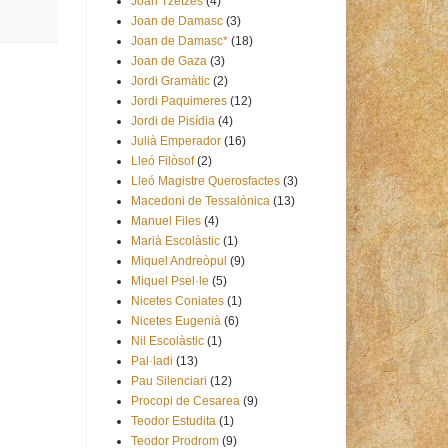
Joan Tzetzes
(4)
Joan de Damasc
(3)
Joan de Damasc*
(18)
Joan de Gaza
(3)
Jordi Gramàtic
(2)
Jordi Paquimeres
(12)
Jordi de Pisídia
(4)
Julià Emperador
(16)
Lleó Filòsof
(2)
Lleó Magistre Querosfactes
(3)
Macedoni de Tessalònica
(13)
Manuel Files
(4)
Marià Escolàstic
(1)
Miquel Andreòpul
(9)
Miquel Psel·le
(5)
Nicetes Coniates
(1)
Nicetes Eugenià
(6)
Nil Escolàstic
(1)
Pal·ladi
(13)
Pau Silenciari
(12)
Procopi de Cesarea
(9)
Teodor Estudita
(1)
Teodor Prodrom
(9)