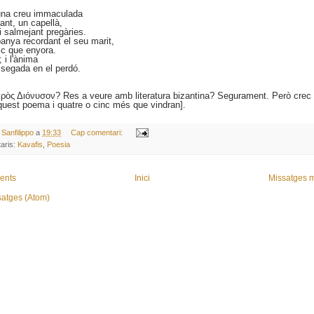
una creu immaculada
ant, un capellà,
salmejant pregàries.
anya recordant el seu marit,
mic que enyora.
 i l'ànima
egada en el perdó.
πρὸς Διόνυσον? Res a veure amb literatura bizantina? Segurament. Però crec 
quest poema i quatre o cinc més que vindran].
 Sanfilippo
a
19:33
Cap comentari:
aris:
Kavafis
,
Poesia
ents
Inici
Missatges m
satges (Atom)