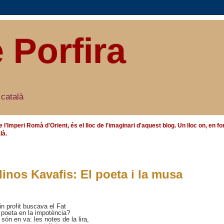
e Porfira
 català
e l'Imperi Romà d'Orient, és el lloc de l'imaginari d'aquest blog. Un lloc on, en
là.
nos Kavafis: El poeta i la musa
in profit buscava el Fat
 poeta en la impotència?
ón en va: les notes de la lira,