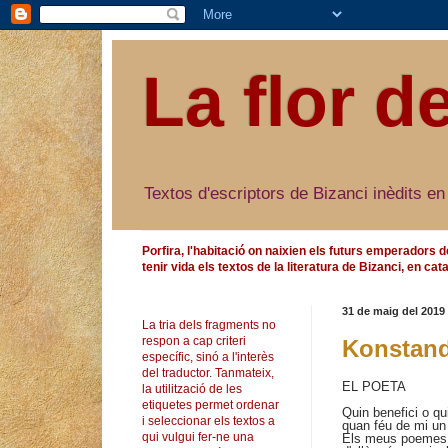
La flor d
Textos d'escriptors de Bizanci inèdits en
Porfira, l'habitació on naixien els futurs emperadors d
tenir vida els textos de la literatura de Bizanci, en cata
31 de maig del 2019
La tria dels fragments no
respon a cap criteri
Konstandi
específic, sinó a l'interès
del traductor. Tanmateix,
EL POETA
la utilització de les
etiquetes permet ordenar
Quin benefici o qu
i seleccionar els textos a
quan féu de mi un
qui vulgui fer-ne una
Els meus poemes s