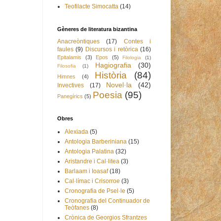
Teofilacte Simocatta
(14)
Gèneres de literatura bizantina
Anacreòntiques
(17)
Contes i
faules
(9)
Discursos i retòrica
(16)
Epitalamis
(3)
Epos
(5)
Filologia
(1)
Hagiografia
(30)
Filosofia
(1)
Història
(84)
Himnes
(4)
Novel·la
(42)
Invectives
(17)
Poesia
(95)
Panegírics
(5)
Obres
Alexiada
(5)
Antologia Barberiniana
(15)
Antologia Palatina
(32)
Aristandre i Cal·litea
(3)
Barlaam i Ioasaf
(18)
Cal·límac i Crisorroe
(3)
Cronografia de Psel·le
(5)
Cronografia del Continuador de
Teòfanes
(8)
Crònica de Georgios Sfrantzes