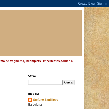
 forma de fragments, incomplets i imperfectes, tornen a
Cerca
Blog de:
Stefano Sanfilippo
Barcelona