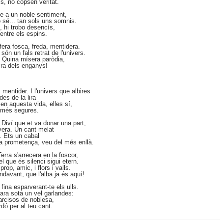
s, no copsen veritat.
ne a un noble sentiment,
 ho sé... tan sols uns somnis.
o, hi trobo desencís,
 entre els espins.
fera fosca, freda, mentidera.
n un fals retrat de l'univers.
. Quina mísera paròdia,
 fira dels enganys!
mentider. I l'univers que albires
des de la lira
 en aquesta vida, elles sí,
 més segures.
l Diví que et va donar una part,
vera. Un cant melat
i. Ets un cabal
ia prometença, veu del més enllà.
Terra s'arrecera en la foscor,
l que és silenci sigui etern.
rop, amic, i flors i valls.
ndavant, que l'alba ja és aquí!
fina esparverant-te els ulls.
para sota un vel garlandes:
narcisos de noblesa,
rdó per al teu cant.