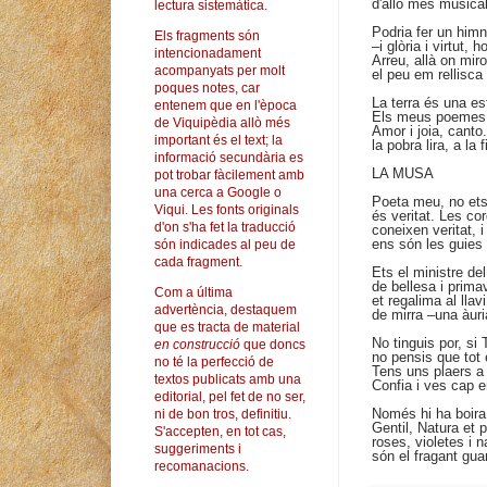
d'allò més musical
lectura sistemàtica.
Podria fer un him
Els fragments són
–i glòria i virtut,
intencionadament
Arreu, allà on mir
acompanyats per molt
el peu em rellisca
poques notes, car
La terra és una es
entenem que en l'època
Els meus poemes só
de Viquipèdia allò més
Amor i joia, canto
important és el text; la
la pobra lira, a la
informació secundària es
LA MUSA
pot trobar fàcilement amb
una cerca a Google o
Poeta meu, no ets 
Viqui. Les fonts originals
és veritat. Les cor
d'on s'ha fet la traducció
coneixen veritat, i
ens són les guies
són indicades al peu de
cada fragment.
Ets el ministre de
de bellesa i prima
Com a última
et regalima al llav
advertència, destaquem
de mirra –una àur
que es tracta de material
No tinguis por, si 
en construcció
que doncs
no pensis que tot e
no té la perfecció de
Tens uns plaers a p
textos publicats amb una
Confia i ves cap e
editorial, pel fet de no ser,
Només hi ha boira 
ni de bon tros, definitiu.
Gentil, Natura et 
S'accepten, en tot cas,
roses, violetes i 
suggeriments i
són el fragant gua
recomanacions.