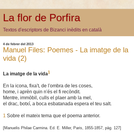
La flor de Porfira
Textos d'escriptors de Bizanci inèdits en català
4 de febrer del 2013
Manuel Files: Poemes - La imatge de la
vida (2)
1
La imatge de la vida
En la icona, fixa't, de l'ombra de les coses,
home, i aprèn quin n'és el fi recòndit.
Mentre, immòbil, culls el plaer amb la mel,
el drac, botxí, a boca esbatanada espera el teu salt.
1
Sobre el mateix tema que el poema anterior.
[Manuelis Philae Carmina. Ed. E. Miller, Paris, 1855-1857, pàg.
12
7
]