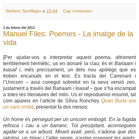
Stefano Sanfilippo
a
15:44
Cap comentari:
2 de febrer del 2013
Manuel Files: Poemes - La imatge de la
vida
[Per ajudar-vos a interpretar aquest poema, altrament
terriblement hermètic, us en donaré la clau: és el
Barlaam i
Ioasaf
i, més precisament, un dels nou apòlegs que
es
troben
encaix
ats en el text. Es tracta del Caminant i
l’Unicorn – avui conegu
t
sobretot en la seva versió zen,
justament a través del Barlaam i Ioasaf – que s’ha escampat
a totes les literatures del món. Us
el
reprodueixo resum
it
, tal
com apareix en l'article de Sílvia Ronchey
Quan Buda era
un sant cristià
, presentat fa dos mesos:
Un home és perseguit per un unicorn embogit. En la fugida
rellisca i cau a un barranc. Tot precipitant, aconsegueix
agafar-se a un arbust. Mirant avall, però, s’adona que dos
ratolins, un blanc i l’altre negre, n’estan rosegant les arrels.