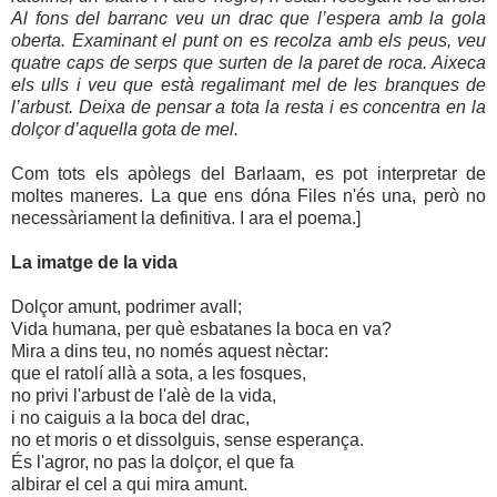
Al fons del barranc veu un drac que l’espera amb la gola
oberta. Examinant el punt on es recolza amb els peus, veu
quatre caps de serps que surten de la paret de roca. Aixeca
els ulls i veu que està regalimant mel de les branques de
l’arbust. Deixa de pensar a tota la resta i es concentra en la
dolçor d’aquella gota de mel.
Com tots els apòlegs del Barlaam, es pot interpretar de
moltes maneres. La que ens dóna Files n'és una, però no
necessàriament la definitiva.
I ara el poema.]
La imatge de la vida
Dolçor amunt, podrimer avall;
Vida humana, per què esbatanes la boca en va?
Mira a dins teu, no només aquest nèctar:
que el ratolí allà a sota, a les fosques,
no privi l'arbust de l'alè de la vida,
i no caiguis a la boca del drac,
no et moris o et dissolguis, sense esperança.
És l'agror, no pas la dolçor, el que fa
albirar el cel a qui mira amunt.