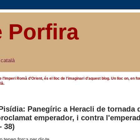
e Porfira
 català
e l'Imperi Romà d'Orient, és el lloc de l'imaginari d'aquest blog. Un lloc on, en
là.
Pisídia: Panegíric a Heracli de tornada 
 proclamat emperador, i contra l'empera
- 38)
 tenen força per dir-
te