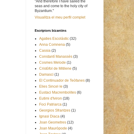
"And therefore I have sailed the
seas and come to the holy city of
Byzantium."
Visualitza el meu perfil complet
Escriptors bizantins
Agaties Escolàstic
(32)
Anna Comnena
(5)
Cassia
(2)
Constantí Manassès
(3)
Cosmes Melode
(1)
Cristòfol de Mitilene
(5)
Damasci
(1)
El Continuador de Teòfanes
(8)
Elies Sincel·le
(3)
Eustaci Macrembolites
(6)
Eutimi d'Iviron
(18)
Foci Patriarca
(1)
Georgios Sfrantzes
(1)
Ignasi Diaca
(4)
Joan Geometres
(12)
Joan Mauròpode
(4)