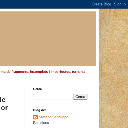
 forma de fragments, incomplets i imperfectes, tornen a
Cerca
de
dor
Blog de:
Stefano Sanfilippo
Barcelona