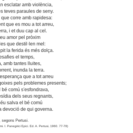
an esclatar amb violència,
es teves paraules de seny.
l que corre amb rapidesa:
nt que es mou a tot arreu,
ra, i et duu cap al cel.
 teu amor pel pròxim
les que destil·len mel:
lpit la ferida és més dolça.
desafies el temps,
, amb tantes lluites,
rrent, inunda la terra.
'esperança que a tot arreu
goixes pels problemes presents;
el bé comú s'esfondrava,
esídia dels seus regnants,
Déu salva el bé comú
la devoció de qui governa.
 segons Pertusi.
mi. I. Panegirici Epici. Ed. A. Pertusi, 1960. 77-78)