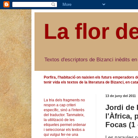
La flor d
Textos d'escriptors de Bizanci inèdits en
Porfira, l'habitació on naixien els futurs emperadors d
tenir vida els textos de la literatura de Bizanci, en cata
13 de juny del 2011
La tria dels fragments no
respon a cap criteri
Jordi de 
específic, sinó a l'interès
l'Àfrica,
del traductor. Tanmateix,
la utilització de les
Focas (1 
etiquetes permet ordenar
i seleccionar els textos a
qui vulgui fer-ne una
Les paraules no