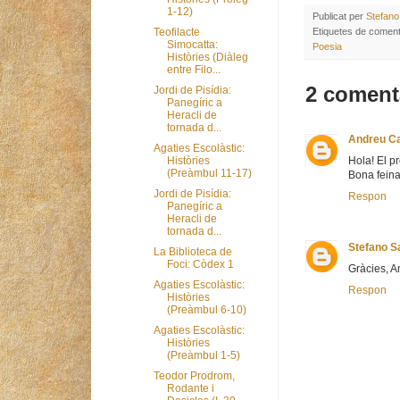
1-12)
Publicat per
Stefano
Etiquetes de coment
Teofilacte
Simocatta:
Poesia
Històries (Diàleg
entre Filo...
2 coment
Jordi de Pisídia:
Panegíric a
Heracli de
tornada d...
Andreu C
Agaties Escolàstic:
Hola! El p
Històries
(Preàmbul 11-17)
Bona feina,
Jordi de Pisídia:
Respon
Panegíric a
Heracli de
tornada d...
Stefano Sa
La Biblioteca de
Foci: Còdex 1
Gràcies, A
Agaties Escolàstic:
Respon
Històries
(Preàmbul 6-10)
Agaties Escolàstic:
Històries
(Preàmbul 1-5)
Teodor Prodrom,
Rodante i