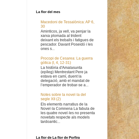
La flor del mes
Macedoni de Tessalònica: AP 6,
30
Aminticos, ja vell, va penjar la
xarxa plomada al trident
deixant els treballs i fatigues de
pescador. Davant Poseidó i les
ones s...
Procopi de Cesarea: La guerra
gòtica (I, 4, 12-31)
La història d'Amalasunta
(epíleg) Mentrestant Pere ja
estava en camí, duent la
delegació, amb el mandat de
l’emperador de trobar-se a...
Notes sobre la novel·la del
segle XII (2)
Els elements narratius de la
Novel·la Comnena La fabula de
les quatre novel·les no presenta
novetats respecte als models
tardoantic...
La flor de La flor de Porfira