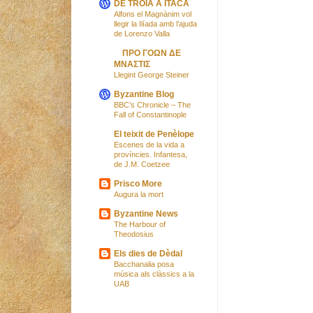
DE TROIA A ÍTACA
Alfons el Magnànim vol
llegir la Ilíada amb l’ajuda
de Lorenzo Valla
ΠΡΟ ΓΟΩΝ ΔΕ
ΜΝΑΣΤΙΣ
Llegint George Steiner
Byzantine Blog
BBC’s Chronicle – The
Fall of Constantinople
El teixit de Penèlope
Escenes de la vida a
províncies. Infantesa,
de J.M. Coetzee
Prisco More
Augura la mort
Byzantine News
The Harbour of
Theodosius
Els dies de Dèdal
Bacchanalia posa
música als clàssics a la
UAB