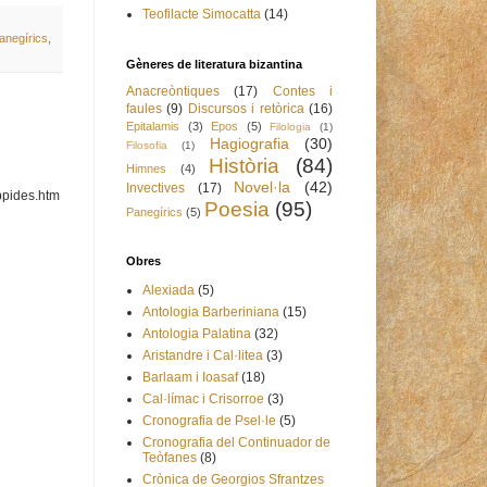
Teofilacte Simocatta
(14)
anegírics
,
Gèneres de literatura bizantina
Anacreòntiques
(17)
Contes i
faules
(9)
Discursos i retòrica
(16)
Epitalamis
(3)
Epos
(5)
Filologia
(1)
Hagiografia
(30)
Filosofia
(1)
Història
(84)
Himnes
(4)
Novel·la
(42)
Invectives
(17)
ippides.htm
Poesia
(95)
Panegírics
(5)
Obres
Alexiada
(5)
Antologia Barberiniana
(15)
Antologia Palatina
(32)
Aristandre i Cal·litea
(3)
Barlaam i Ioasaf
(18)
Cal·límac i Crisorroe
(3)
Cronografia de Psel·le
(5)
Cronografia del Continuador de
Teòfanes
(8)
Crònica de Georgios Sfrantzes