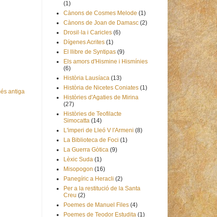
(1)
Cànons de Cosmes Melode
(1)
Cànons de Joan de Damasc
(2)
Drosil·la i Caricles
(6)
Dígenes Acrites
(1)
El llibre de Syntipas
(9)
Els amors d'Hismine i Hismínies
(6)
Història Lausíaca
(13)
Història de Nicetes Coniates
(1)
és antiga
Històries d'Agaties de Mirina
(27)
Històries de Teofilacte
Simocatta
(14)
L'imperi de Lleó V l'Armeni
(8)
La Biblioteca de Foci
(1)
La Guerra Gòtica
(9)
Lèxic Suda
(1)
Misopogon
(16)
Panegíric a Heracli
(2)
Per a la restitució de la Santa
Creu
(2)
Poemes de Manuel Files
(4)
Poemes de Teodor Estudita
(1)