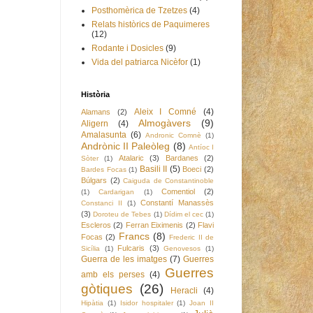
Posthomèrica de Tzetzes
(4)
Relats històrics de Paquimeres
(12)
Rodante i Dosicles
(9)
Vida del patriarca Nicèfor
(1)
Història
Aleix I Comné
(4)
Alamans
(2)
Almogàvers
(9)
Aligern
(4)
Amalasunta
(6)
Andronic Comnè
(1)
Andrònic II Paleòleg
(8)
Antíoc I
Atalaric
(3)
Bardanes
(2)
Sòter
(1)
Basili II
(5)
Boeci
(2)
Bardes Focas
(1)
Búlgars
(2)
Caiguda de Constantinoble
Comentiol
(2)
(1)
Cardarigan
(1)
Constantí Manassès
Constanci II
(1)
(3)
Doroteu de Tebes
(1)
Dídim el cec
(1)
Escleros
(2)
Ferran Eiximenis
(2)
Flavi
Francs
(8)
Focas
(2)
Frederic II de
Fulcaris
(3)
Sicília
(1)
Genovesos
(1)
Guerra de les imatges
(7)
Guerres
Guerres
amb els perses
(4)
gòtiques
(26)
Heracli
(4)
Hipàtia
(1)
Isidor hospitaler
(1)
Joan II