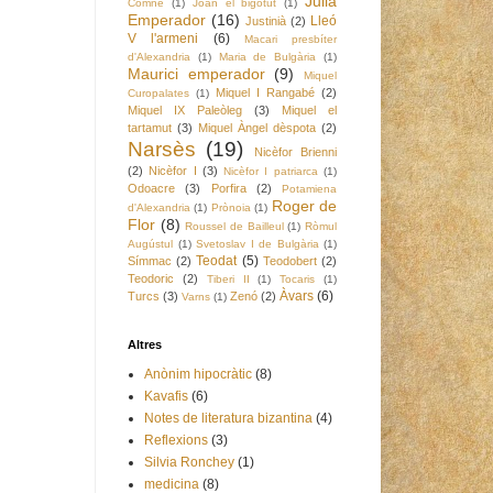
Julià
Comnè
(1)
Joan el bigotut
(1)
Emperador
(16)
Lleó
Justinià
(2)
V l'armeni
(6)
Macari presbíter
d'Alexandria
(1)
Maria de Bulgària
(1)
Maurici emperador
(9)
Miquel
Miquel I Rangabé
(2)
Curopalates
(1)
Miquel IX Paleòleg
(3)
Miquel el
tartamut
(3)
Miquel Àngel dèspota
(2)
Narsès
(19)
Nicèfor Brienni
(2)
Nicèfor I
(3)
Nicèfor I patriarca
(1)
Odoacre
(3)
Porfira
(2)
Potamiena
Roger de
d'Alexandria
(1)
Prònoia
(1)
Flor
(8)
Roussel de Bailleul
(1)
Ròmul
Augústul
(1)
Svetoslav I de Bulgària
(1)
Teodat
(5)
Símmac
(2)
Teodobert
(2)
Teodoric
(2)
Tiberi II
(1)
Tocaris
(1)
Àvars
(6)
Turcs
(3)
Zenó
(2)
Varns
(1)
Altres
Anònim hipocràtic
(8)
Kavafis
(6)
Notes de literatura bizantina
(4)
Reflexions
(3)
Silvia Ronchey
(1)
medicina
(8)