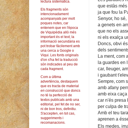
lectura sistemàtica.
que estàs més
Els fragments són
ja que fou la P
intencionadament
Senyor, ho sé,
acompanyats per molt
poques notes, car
a genets en ar
entenem que en l'època
que no els ass
de Viquipèdia allò més
ni els exalça u
important és el text; la
informació secundària es
Doncs, obvi és l
pot trobar fàcilement amb
dels sentiment
una cerca a Google o
Viqui. Les fonts originals
La ment, com a
d'on s'ha fet la traducció
la guardes en ll
són indicades al peu de
car, lleuger, a
cada fragment.
i gaubant t'ele
Com a última
Sempre, com si
advertència, destaquem
que es tracta de material
amb afany perm
en construcció
que doncs
amb eixa caça 
no té la perfecció de
car n'és presa l
textos publicats amb una
editorial, pel fet de no ser,
per culpa de tr
ni de bon tros, definitiu.
Amb el teu tara
S'accepten, en tot cas,
suggeriments i
aprenen a ésse
recomanacions.
Els medes, imat