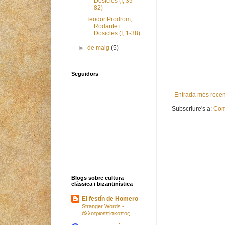
Dosicles (I, 39-
82)
Teodor Prodrom,
Rodante i
Dosicles (I, 1-38)
►
de maig
(5)
Seguidors
Entrada més recen
Subscriure's a:
Com
Blogs sobre cultura
clàssica i bizantinística
El festín de Homero
Stranger Words -
ἀλλοτριοεπίσκοπος