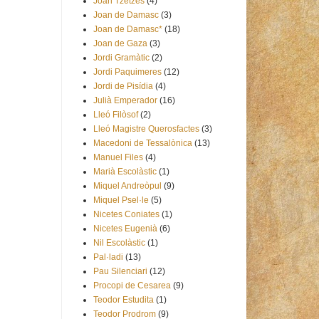
Joan Tzetzes
(4)
Joan de Damasc
(3)
Joan de Damasc*
(18)
Joan de Gaza
(3)
Jordi Gramàtic
(2)
Jordi Paquimeres
(12)
Jordi de Pisídia
(4)
Julià Emperador
(16)
Lleó Filòsof
(2)
Lleó Magistre Querosfactes
(3)
Macedoni de Tessalònica
(13)
Manuel Files
(4)
Marià Escolàstic
(1)
Miquel Andreòpul
(9)
Miquel Psel·le
(5)
Nicetes Coniates
(1)
Nicetes Eugenià
(6)
Nil Escolàstic
(1)
Pal·ladi
(13)
Pau Silenciari
(12)
Procopi de Cesarea
(9)
Teodor Estudita
(1)
Teodor Prodrom
(9)