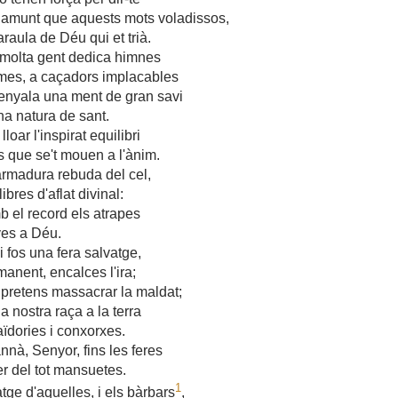
 amunt que aquests mots voladissos,
araula de Déu qui et trià.
 molta gent dedica himnes
mes, a caçadors implacables
enyala una ment de gran savi
na natura de sant.
loar l'inspirat equilibri
s que se't mouen a l'ànim.
rmadura rebuda del cel,
ibres d'aflat divinal:
mb el record els atrapes
ves a Déu.
 fos una fera salvatge,
anent, encalces l'ira;
pretens massacrar la maldat;
a nostra raça a la terra
aïdories i conxorxes.
nnà, Senyor, fins les feres
r del tot mansuetes.
1
ge d'aquelles, i els bàrbars
,