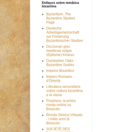
Enllaços sobre temàtica
bizantina
Byzantium. The
Byzantine Studies
Page
Deutsche
Arbeitsgemeinschaft
zur Förderung
Byzantinischer Studien
Diccionari grec
medieval vulgar
(Epitome) Kriaras
Dumbarton Oaks -
Byzantine Sudies
Imperio Bizantino
Impero Romano
d'Oriente
Literatura secundària
sobre cultura bizantina
a la xarxa
Porphyra, la prima
rivista online su
Bisanzio
Rivista Storica Virtuale
- I mille anni di
Bisanzio
SOCIÉTÉ DES