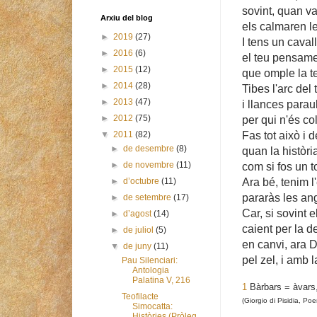
sovint, quan v
Arxiu del blog
els calmaren l
►
2019
(27)
I tens un caval
►
2016
(6)
el teu pensame
►
2015
(12)
que omple la ter
►
2014
(28)
Tibes l'arc del
►
2013
(47)
i llances parau
►
2012
(75)
per qui n'és co
Fas tot això i 
▼
2011
(82)
►
de desembre
(8)
quan la història
►
de novembre
(11)
com si fos un to
Ara bé, tenim l
►
d’octubre
(11)
pararàs les an
►
de setembre
(17)
Car, si sovint 
►
d’agost
(14)
caient per la d
►
de juliol
(5)
en canvi, ara 
▼
de juny
(11)
pel zel, i amb 
Pau Silenciari:
Antologia
Palatina V, 216
1
Bàrbars = àvars,
Teofilacte
(Giorgio di Pisidia, Poe
Simocatta:
Històries (Pròleg