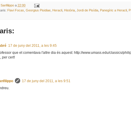
 Sanfilippo
a
22:00
aris:
Flavi Focas
,
Georgius Pisidiae
,
Heracli
,
Història
,
Jordi de Pisídia
,
Panegíric a Heracli
,
P
aris:
abré
17 de juny del 2011, a les 9:45
rofessor que et comentava l'altre dia és aquest: http://www.umass.edu/classics/phil
 per cert!
nfilippo
17 de juny del 2011, a les 9:51
ndreu.