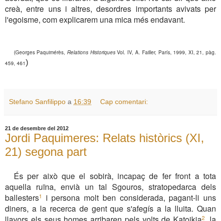
creà, entre uns i altres, desordres importants avivats per
l'egoisme, com explicarem una mica més endavant.
(Georges Paquimérès,
Relations Historiques
Vol. IV,
A. Failler, París, 1999, XI,
21, pàg
.
)
45
9
, 461
Stefano Sanfilippo
a
16:39
Cap comentari:
21 de desembre del 2012
Jordi Paquimeres: Relats històrics (XI,
21) segona part
És per això que el sobirà, incapaç de fer front a tota
aquella ruïna, envià un tal Sgouros, stratopedarca dels
ballesters
i persona molt ben considerada, pagant-li uns
1
diners, a la recerca de gent que s'afegís a la lluita. Quan
llavors els seus homes arribaren pels volts de Katoikia
, la
2