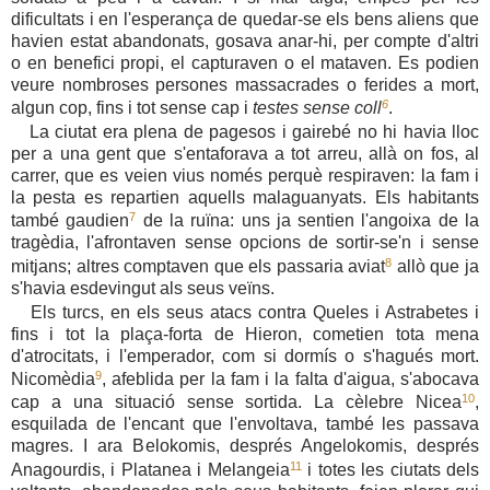
dificultats i en l'esperança de quedar-se els bens aliens que
havien estat abandonats, gosava anar-hi, per compte d'altri
o en benefici propi, el capturaven o el mataven. Es podien
veure nombroses persones massacrades o ferides a mort,
6
algun cop, fins i tot sense cap i
testes sense coll
.
La ciutat era plena de pagesos i gairebé no hi havia lloc
per a una gent que s'entaforava a tot arreu, allà on fos, al
carrer, que es veien vius només perquè respiraven: la fam i
la pesta es repartien aquells malaguanyats. Els habitants
7
també gaudien
de la ruïna: uns ja sentien l'angoixa de la
tragèdia, l'afrontaven sense opcions de sortir-se'n i sense
8
mitjans; altres comptaven que els passaria aviat
allò que ja
s'havia esdevingut als seus veïns.
Els turcs, en els seus atacs contra Queles i Astrabetes i
fins i tot la plaça-forta de Hieron, cometien tota mena
d'atrocitats, i l'emperador, com si dormís o s'hagués mort.
9
Nicomèdia
, afeblida per la fam i la falta d'aigua, s'abocava
10
cap a una situació sense sortida. La cèlebre Nicea
,
esquilada de l'encant que l'envoltava, també les passava
magres. I ara Belokomis, després Angelokomis, després
11
Anagourdis, i Platanea i Melangeia
i totes les ciutats dels