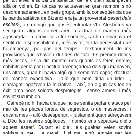
per tot arreu a la banda asiàtica
de la ciutat i acampaven
allà on volien. En tot cas no actuaven en gran nombre, sinó
desordenadament, en petis grups, amb la conseqüència que
la banda asiàtica de Bizanci era ja un proverbial
desert dels
3
escites
, amb ningú que gosés enfrontar-s'hi. Aleshores va
ser quan, alguns començaren a actuar de manera més
agosarada i a atrevir-se a fer sortides, car ho demanava el
sentit de responsabilitat o, més aviat, era la necessitat que
hi empenya, pel pas del temps i l'exhauriment de les
provisions que s'havien dut des de fora. Es prenien doncs
més riscos. És a dir, mentre uns quants es feien enrere,
cohibits per la por i l'actitud amenaçadora dels qui manaven,
uns altres, quan hi havia algú que semblava capaç d'actuar
de manera expeditiva – allò que hom diria un líder –,
d'amagat, agafaven la iniciativa; i així, en algun cas tenien
èxit, amb pocs soldats desprotegits i sense armes, i més
sovint sucumbien.
Gairebé no hi havia dia que no se sentia parlar d'atacs per
mar de les places fortes, de segrestos, o de massacres, i
encara més – allò desesperant – justament quan adreçàvem
a Déu les nostres súpliques. I només ens separava d'ells
4
5
aquest estret
. Durant el dia
, els guaites veien sovint
soldats a peu i a cavall. I si mai algú, empès per les