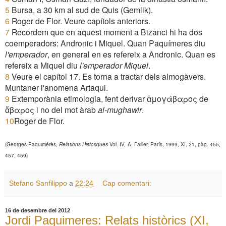
5
Bursa, a 30 km al sud de Quis (Gemlik).
6
Roger de Flor. Veure capítols anteriors.
7
Recordem que en aquest moment a Bizanci hi ha dos
coemperadors: Andronic i Miquel. Quan Paquímeres diu
l'emperador
, en general en es refereix a Andronic. Quan es
refereix a Miquel diu
l'emperador Miquel
.
8
Veure el capítol 17. Es torna a tractar dels almogàvers.
Muntaner l'anomena Artaqui.
9
Extemporània etimologia, fent derivar
ἀμογάβαρος
de
ἄβαρος
i no del mot àrab
al-mughawir
.
10
Roger de Flor.
(Georges Paquimérès,
Relations Historiques
Vol. IV,
A. Failler, París, 1999, XI,
21, pàg
. 45
5
,
45
7
, 45
9
)
Stefano Sanfilippo
a
22:24
Cap comentari:
16 de desembre del 2012
Jordi Paquimeres: Relats històrics (XI,