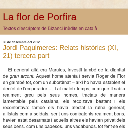
La flor de Porfira
Textos d'escriptors de Bizanci inèdits en català
30 de desembre del 2012
Jordi Paquimeres: Relats històrics (XI,
21) tercera part
El general allà era Marules, investit també de la dignitat
de
gran arcont
. Aquest home atenia i servia Roger de Flor
en gairebé tot, com un subordinat – així ho havia establert el
decret de l'emperador – , i al mateix temps, com que li sabia
realment greu pels seus homes, tractats de manera
lamentable pels catalans, els recolzava bastant i els
reconfortava: també els havia afectat la ruïna general;
allistats com a soldats, sent uns combatents realment bons,
havien estat desarmats i aquells altres els havien privat dels
seus bens, com uns pagesos, uns vagabunds, tot fent-se els