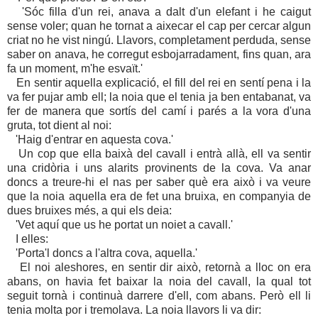
'Sóc filla d'un rei, anava a dalt d'un elefant i he caigut
sense
voler
; quan he tornat a aixecar el cap per cercar algun
criat no he vist ningú. Llavors, completament perduda, sense
saber on anava, he corregut esbojarradament, fins quan, ara
fa un moment, m'he esvaït.'
En sentir aquella explicació, el fill del rei en sentí pena i la
va fer pujar amb ell; la noia que el tenia ja ben entabanat, va
fer de manera que sortís del camí i parés a la vora d'una
gruta, tot dient al noi:
'Haig d'entrar en aquesta cova.'
Un cop que ella baixà del cavall i entrà allà, ell va sentir
una cridòria i uns alarits provinents de la cova. Va anar
doncs a treure-hi el nas per saber què era això i va veure
que la noia aquella era
de fet
una bruixa, en companyia de
dues bruixes més, a qui els deia:
'Vet aquí que us he portat un noiet a cavall.'
I elles:
'Porta'l doncs a l'altra cova, aquella.'
El noi aleshores,
en
sent
ir
dir això, retornà a lloc on era
abans, on havia fet baixar la noia del cavall, la qual tot
seguit tornà i continuà darrere d'ell, com abans. Però ell li
tenia molta por i tremolava. La noia llavors li va dir: