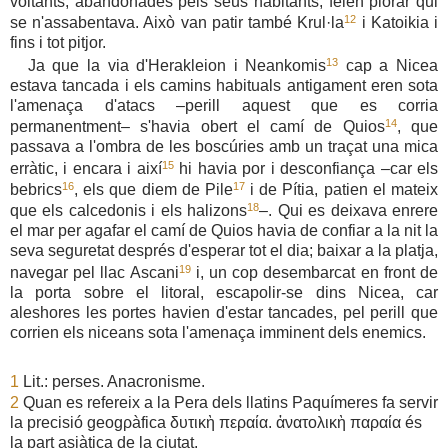
voltants, abandonades pels seus habitants, feien plorar qui
12
se n'assabentava. Això van patir també Krul·la
i Katoikia i
fins i tot pitjor.
13
Ja que la via d'Herakleion i Neankomis
cap a Nicea
estava tancada i els camins habituals antigament eren sota
l'amenaça d'atacs
–perill aquest que es corria
14
permanentment– s'havia obert el camí de Quios
, que
passava a l'ombra de les boscúries amb un traçat una mica
15
erràtic, i encara i així
hi havia por i desconfiança –car els
16
17
bebrics
, els que diem de Pile
i de Pítia, patien el mateix
18
que els calcedonis i els halizons
–. Qui es deixava enrere
el mar per agafar el camí de Quios havia de confiar a la nit la
seva seguretat després d'esperar tot el dia; baixar a la platja,
19
navegar pel llac Ascani
i, un cop desembarcat en front de
la porta sobre el litoral, escapolir-se dins Nicea, car
aleshores les portes havien d'estar tancades, pel perill que
corrien els niceans sota l'amenaça imminent dels enemics.
1
Lit.: perses. Anacronisme.
2
Quan es refereix a la Pera dels llatins Paquímeres fa servir
la precisió
geogρàfica
δυτικὴ περαία. ἀνατολικὴ παραία
és
la part asiàtica de la ciutat.