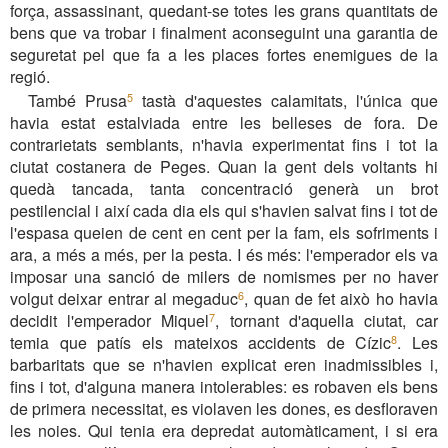
força, assassinant, quedant-se totes les grans quantitats de
bens que va trobar i finalment aconseguint una garantia de
seguretat pel que fa a les places fortes enemigues de la
regió.
També Prusa
tastà d'aquestes calamitats, l'única que
5
havia estat estalviada entre les belleses de fora. De
contrarietats semblants, n'havia experimentat fins i tot la
ciutat costanera de Peges. Quan la gent dels voltants hi
quedà tancada, tanta concentració generà un brot
pestilencial i així cada dia els qui s'havien salvat fins i tot de
l'espasa queien de cent en cent per la fam, els sofriments i
ara, a més a més, per la pesta. I és més: l'emperador els va
imposar una sanció de milers de nomismes per no haver
volgut deixar entrar al megaduc
, quan de fet això ho havia
6
decidit l'emperador Miquel
, tornant d'aquella ciutat, car
7
temia que patís els mateixos accidents de Cízic
. Les
8
barbaritats que se n'havien explicat eren inadmissibles i,
fins i tot, d'alguna manera intolerables: es robaven els bens
de primera necessitat, es violaven les dones, es desfloraven
les noies. Qui tenia era depredat automàticament, i si era