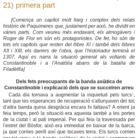
21) primera part
[Comença un capítol molt llarg i complex de
ls relats
histò
ric de Paquimeres que
, justament per això, he dividit en
vàries parts
.
Com veureu més endavant, els almogàvers i
Roger de Flor en són els pro
tagonistes. De fet
,
ho s
ón de
tots els
capítols que resten del llibre XI
i
també dels llibres
XII i XIII
, els darrers de l'obra,
que l'historiador
termin
à
el
1307. Aquí es
narra la situació general
als voltants de
Constantinoble i a l'An
a
tòlia
abans de la batalla de
Filadèlfia]
Dels fets preocupants de la banda asiàtica de
Constantinoble i
explicació
dels que se succeïren arreu
1
Cada dia tornava a augmentar la inquietud pels
turcs
,
tant que les esperances de recuperació s'allunyaven del tot;
d'altra banda quina desgràcia encara hi faltava? A orient ja
feia temps, però la situació era aquesta també a les portes
de la ciutat i al pati imperial. Per qui feia la travessada per
l'estret del Bòsfor, això era immediat en baixar de la barca,
ja que corries perill així que tocaves terra. Els turcs corrien
2