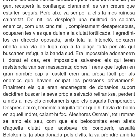
gent recuperà la confiança: clarament, es van creure que
estarien segurs. Però això va ser per a ells la més ruïnosa
calamitat. De nit, es desplegà una multitud de soldats
enemics, com uns cinc mil i, completament desapercebuts,
ocuparen les vies que duien a la ciutat fortificada. I agredint-
los en direcció oposada, amb tota la intenció, deixaren
oberta una via de fuga cap a la plaça forta per als qui
buscarien refugi, a la banda sud. Era impossible adonar-se'n
i, donat el cas, era impossible salvar-se: els qui feren
resistència van ser massacrats; dones i nens que fugien en
gran nombre cap al castell eren una presa fàcil per als
enemics que havien ocupat les posicions prèviament
.
3
Finalment els qui eren encarregats de donar-los suport
decidiren buscar la seva pròpia salvació retirant-se, perdent
a més a més els emoluments que els pagaria l'emperador.
Després d'això, l'enemic aniquilà tot el que hi havia de bonic
en aquell indret, calant-hi foc. Aleshores Osman
, tot i retirar-
4
se amb els seu, com que els belocomites eren aliats
d'aquella ciutat que acabava de conquerir, assaltà
Belokomis, ja abandonada pels civils; la va prendre amb la