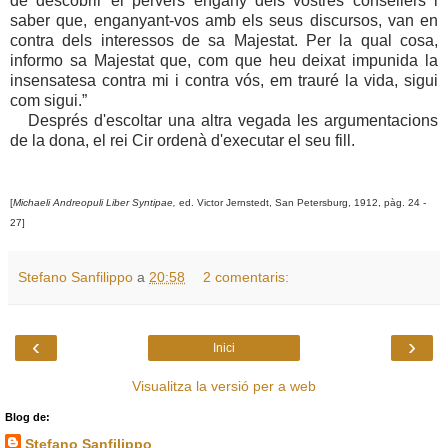
de descobrir el pervers engany dels vostres consellers i
saber que, enganyant-vos amb els seus discursos, van en
contra dels interessos de sa Majestat. Per la qual cosa,
informo sa Majestat que, com que heu deixat impunida la
insensatesa contra mi i contra vós, em trauré la vida, sigui
com sigui.”
Després d'escoltar una altra vegada les argumentacions
de la dona, el rei Cir ordenà d'executar el seu fill.
[
Michaeli Andreopuli Liber Syntipae,
ed. Victor Jernstedt, San Petersburg, 1912, pàg. 2
4
-
2
7
]
Stefano Sanfilippo
a
20:58
2 comentaris:
‹
›
Inici
Visualitza la versió per a web
Blog de:
Stefano Sanfilippo