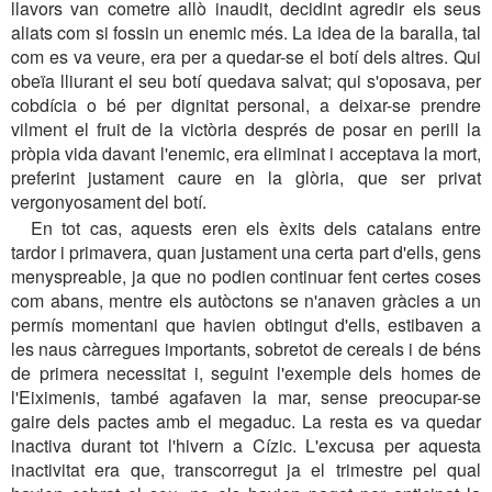
llavors van cometre allò inaudit, decidint agredir els seus
aliats com si fossin un enemic més. La idea de la baralla, tal
com es va veure, era per a quedar-se el botí dels altres. Qui
obeïa lliurant el seu botí quedava salvat; qui s'oposava, per
cobdícia o bé per dignitat personal, a deixar-se prendre
vilment el fruit de la victòria després de posar en perill la
pròpia vida davant l'enemic, era eliminat i acceptava la mort,
preferint justament caure en la glòria, que ser privat
vergonyosament del botí.
En tot cas, aquests eren els èxits dels catalans entre
tardor i primavera, quan justament una certa part d'ells, gens
menyspreable, ja que no podien continuar fent certes coses
com abans, mentre els autòctons se n'anaven gràcies a un
permís momentani que havien obtingut d'ells, estibaven a
les naus càrregues importants, sobretot de cereals i de béns
de primera necessitat i, seguint l'exemple dels homes de
l'Eiximenis, també agafaven la mar, sense preocupar-se
gaire dels pactes amb el megaduc. La resta es va quedar
inactiva durant tot l'hivern a Cízic. L'excusa per aquesta
inactivitat era que, transcorregut ja el trimestre pel qual