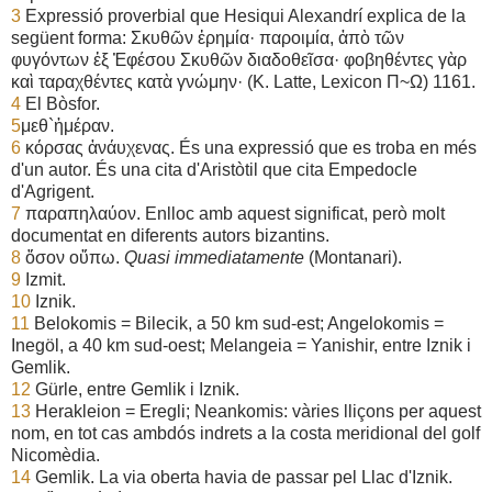
3
Expressió proverbial que Hesiqui Alexandrí explica de la
següent forma: Σκυθῶν ἐρημία· παροιμία, ἀπὸ τῶν
φυγόντων ἐξ Ἐφέσου Σκυθῶν διαδοθεῖσα· φοβηθέντες γὰρ
καὶ ταραχθέντες κατὰ γνώμην· (K. Latte, Lexicon
Π~Ω
)
1161.
4
El Bòsfor.
5
μεθ`ἡμέραν.
6
κόρσας ἀνάυχενας.
És una expressió que es troba en més
d'un autor. És una cita d'Aristòtil que cita Empedocle
d'Agrigent.
7
παραπηλαύον.
Enlloc amb aquest significat, però molt
documentat en diferents autors bizantins.
8
ὅσον οὕπω.
Quasi immediatamente
(Montanari).
9
Izmit.
10
Iznik.
11
Belokomis = Bilecik, a 50 km sud-est; Angelokomis =
Inegöl, a 40 km sud-oest; Melangeia = Yanishir, entre Iznik i
Gemlik.
12
Gürle, entre Gemlik i Iznik.
13
Herakleion = Eregli; Neankomis: vàries lliçons per aquest
nom, en tot cas ambdós indrets a la costa meridional del golf
Nicomèdia.
14
Gemlik. La via oberta havia de passar pel Llac d'Iznik.