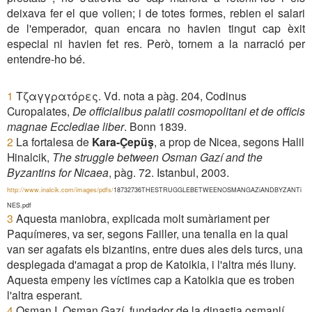
deixava fer el que volien; i de totes formes, rebien el salari
de l'emperador, quan encara no havien tingut cap èxit
especial ni havien fet res. Però, tornem a la narració per
entendre-ho bé.
1
Τζαγγρατόρες.
Vd. nota a pàg. 204, Codinus
Curopalates,
De officialibus palatii cosmopolitani et de officis
magnae Ecclediae liber
. Bonn 1839.
2
La fortalesa de
Kara-Çepü
ş
, a prop de Nicea, segons Halil
Hinalcik,
The struggle between Osman Gazí and the
Byzantins for Nicaea
, pàg. 72. Istanbul, 2003.
http://www.inalcik.com/images/pdfs/
18732736THESTRUGGLEBETWEENOSMANGAZiANDBYZANTi
NES.pdf
3
Aquesta maniobra, explicada molt sumàriament per
Paquímeres, va ser, segons Failler, una tenalla en la qual
van ser agafats els bizantins, entre dues ales dels turcs, una
desplegada d'amagat a prop de Katoikia, i l'altra més lluny.
Aquesta empeny les víctimes cap a Katoikia que es troben
l'altra esperant.
4
Osman I, Osman Gazí, fundador de la dinastia osmanlí.