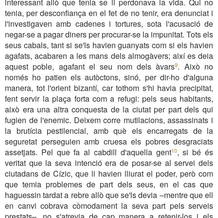
interessant allò que tenia se li perdonava la vida. Qui no
tenia, per desconfiança en el fet de no tenir, era denunciat i
l'investigaven amb cadenes i tortures, sota l'acusació de
negar-se a pagar diners per procurar-se la impunitat. Tots els
seus cabals, tant si se'ls havien guanyats com si els havien
agafats, acabaren a les mans dels almogàvers; així es deia
aquest poble, agafant el seu nom dels àvars
. Això no
9
només ho patien els autòctons, sinó, per dir-ho d'alguna
manera, tot l'orient bizantí, car tothom s'hi havia precipitat,
fent servir la plaça forta com a refugi: pels seus habitants,
això era una altra conquesta de la ciutat per part dels qui
fugien de l'enemic. Deixem corre mutilacions, assassinats i
la brutícia pestilencial, amb què els encarregats de la
seguretat perseguien amb cruesa els pobres desgraciats
assetjats. Pel que fa al cabdill d'aquella gent
, si bé és
10
veritat que la seva intenció era de posar-se al servei dels
ciutadans de Cízic, que li havien lliurat el poder, però com
que temia problemes de part dels seus, en el cas que
haguessin tardat a rebre allò que se'ls devia –mentre que ell
en canvi cobrava còmodament la seva part pels serveis
prestats–, no s'atrevia de cap manera a retenir-los i els