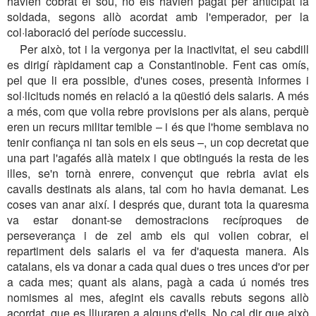
havien cobrat el sou, no els havien pagat per anticipat la
soldada, segons allò acordat amb l'emperador, per la
col·laboració del període successiu.
Per això, tot i la vergonya per la inactivitat, el seu cabdill
es dirigí ràpidament cap a Constantinoble. Fent cas omís,
pel que li era possible, d'unes coses, presentà informes i
sol·licituds només en relació a la qüestió dels salaris. A més
a més, com que volia rebre provisions per als alans, perquè
eren un recurs militar temible – i és que l'home semblava no
tenir confiança ni tan sols en els seus –, un cop decretat que
una part l'agafés allà mateix i que obtingués la resta de les
illes, se'n tornà enrere, convençut que rebria aviat els
cavalls destinats als alans, tal com ho havia demanat. Les
coses van anar així. I després que, durant tota la quaresma
va estar donant-se demostracions recíproques de
perseverança i de zel amb els qui volien cobrar, el
repartiment dels salaris el va fer d'aquesta manera. Als
catalans, els va donar a cada qual dues o tres unces d'or per
a cada mes; quant als alans, pagà a cada ú només tres
nomismes al mes, afegint els cavalls rebuts segons allò
acordat, que es lliuraren a alguns d'ells. No cal dir que això