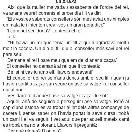
La bruixa
Així que la muller malvada s'assabentà de l'ordre del rei,
va anar a veure'l corrents el tercer dia i li va dir:
“Els vostres saberuts consellers són més aviat uns ximples
en mala fe i intenten crear-vos un gran perjudici.”
“I com pot ser, dona?” contestà el rei.
I ella:
“Hi havia un rei que tenia un fill a qui li agradava molt i
molt la cacera. Un dia el fill diu al conseller més savi del rei
pare seu:
'Demana al rei i pare meu que em deixi anar a caçar.'
El conseller ho demanà al rei que li contestà:
'Bé, si hi vas tu amb ell, llavors endavant!'
El conseller del rei se n'anà doncs amb el seu fill i quan ja
havien sortit a caçar van veure un ase salvatge i el conseller
diu al noi:
'Ves darrere d'aquest ase salvatge i caça'l tu sol.'
Aquell anà de seguida a perseguir l'ase salvatge. Però al
cap d'una estona es va trobar aïllat dels altres companys de
cacera i, sense saber on l'havia portat la seva cursa, trobà
un camí i el va seguir; i vet aquí que per aquell mateix camí
es trobà una noia plorant. Llavors li preguntà:
'Per què plores? D'on ets?'