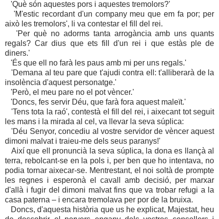
'Què són aquestes pors i aquestes tremolors?'
'M'estic recordant d'un company meu que em fa por; per
això les tremolors', li va contestar el fill del rei.
'Per què no adorms tanta arrogància amb uns quants
regals? Car dius que ets fill d'un rei i que estàs ple de
diners.'
'És que ell no farà les paus amb mi per uns regals.'
'Demana al teu pare que t'ajudi contra ell: t'alliberarà de la
insolència d'aquest personatge.'
'Però, el meu pare no el pot vèncer.'
'Doncs, fes servir Déu, que farà fora aquest maleït.'
'Tens tota la raó', contestà el fill del rei, i aixecant tot seguit
les mans i la mirada al cel, va llevar la seva súplica:
'Déu Senyor, concediu al vostre servidor de vèncer aquest
dimoni malvat i traieu-me dels seus paranys!'
Així que ell pronuncià la seva súplica, la dona es llançà al
terra, rebolcant-se en la pols i, per ben que ho intentava, no
podia tornar aixecar-se. Mentrestant, el noi soltà de prompte
les regnes i esperonà el cavall amb decisió, per marxar
d'allà i fugir del dimoni malvat fins que va trobar refugi a la
casa paterna – i encara tremolava per por de la bruixa.
Doncs, d'aquesta història que us he explicat, Majestat, heu