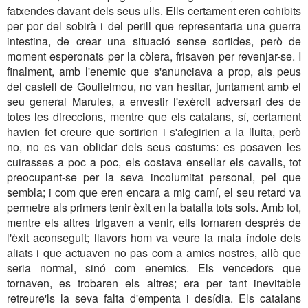
fatxendes davant dels seus ulls. Ells certament eren cohibits
per por del sobirà i del perill que representaria una guerra
intestina, de crear una situació sense sortides, però de
moment esperonats per la còlera, frisaven per revenjar-se. I
finalment, amb l'enemic que s'anunciava a prop, als peus
del castell de Goulielmou, no van hesitar, juntament amb el
seu general Marules, a envestir l'exèrcit adversari des de
totes les direccions, mentre que els catalans, sí, certament
havien fet creure que sortirien i s'afegirien a la lluita, però
no, no es van oblidar dels seus costums: es posaven les
cuirasses a poc a poc, els costava ensellar els cavalls, tot
preocupant-se per la seva incolumitat personal, pel que
sembla; i com que eren encara a mig camí, el seu retard va
permetre als primers tenir èxit en la batalla tots sols. Amb tot,
mentre els altres trigaven a venir, ells tornaren després de
l'èxit aconseguit; llavors hom va veure la mala índole dels
aliats i que actuaven no pas com a amics nostres, allò que
seria normal, sinó com enemics. Els vencedors que
tornaven, es trobaren els altres; era per tant inevitable
retreure'ls la seva falta d'empenta i desídia. Els catalans