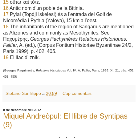
15
οὕτω καὶ τότε.
16
Antic nom d'un poble de la Bitínia.
17
Pylai (Topdji Iskelesi) és a l'entrada del Golf de
Nicomèdia i Pythia (Yalova), 15 km a l'oest.
18
The inhabitants of the region of Sangarius are mentioned
as Alizones and commonly as Mesothynites. See
Παχυμέρης,
Georges Pachymérès Relations Historiques,
Failler
, A. (ed.), (Corpus Fontium Historiae Byzantinae 24/2,
Paris 1999), p. 402, 405.
19
El llac d'Iznik.
(Georges Paquimérès,
Relations Historiques
Vol. IV,
A. Failler, París, 1999, XI,
21, pàg
. 451,
453, 455
)
Stefano Sanfilippo
a
20:59
Cap comentari:
8 de desembre del 2012
Miquel Andreòpul: El llibre de Syntipas
(9)