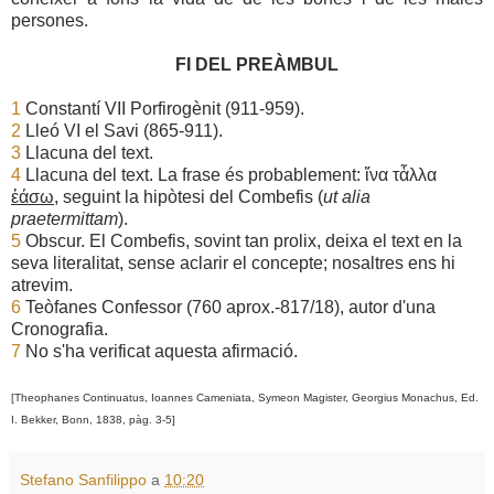
persones.
FI DEL PREÀMBUL
1
Constantí VII Porfirogènit (911-959).
2
Lleó VI el Savi (865-911).
3
Llacuna del text.
4
Llacuna del text. La frase és probablement: ἵνα τἆλλα
ἐάσω
, seguint la hipòtesi del Combefis (
ut alia
praetermittam
).
5
Obscur. El Combefis, sovint tan prolix, deixa el text en la
seva literalitat, sense aclarir el concepte; nosaltres ens hi
atrevim.
6
Teòfanes Confessor (760 aprox.-817/18), autor d'una
Cronografia.
7
No s'ha verificat aquesta afirmació.
[Theophanes Continuatus, Ioannes Cameniata, Symeon Magister, Georgius Monachus, Ed.
I. Bekker, Bonn, 1838, pàg. 3-5]
Stefano Sanfilippo
a
10:20