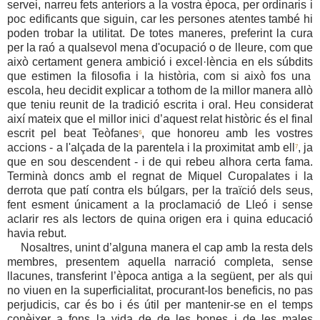
servei, narreu fets anteriors a la vostra època, per ordinaris i
poc edificants que siguin, car les persones atentes també hi
poden trobar la utilitat. De totes maneres, preferint la cura
per la raó a qualsevol mena d'ocupació o de lleure, com que
això certament genera ambició i excel·lència en els súbdits
que
estimen la filosofia i la història, com si això fos una
escola, heu decidit explicar a tothom de la millor manera allò
que teniu reunit de la tradició escrita i oral. Heu considerat
així mateix que el millor inici d’aquest relat històric és el final
escrit pel beat Teòfanes
, que honoreu amb les vostres
6
accions - a l'alçada de la parentela i la proximitat amb ell
, ja
7
que en sou descendent - i de qui rebeu alhora certa fama.
Terminà doncs amb el regnat de Miquel Curopalates i la
derrota que patí contra els búlgars, per la traïció dels seus,
fent esment únicament a la proclamació de Lleó i sense
aclarir res als lectors de quina origen era i quina educació
havia rebut.
Nosaltres, unint d’alguna manera el cap amb la resta dels
membres, presentem aquella narració completa, sense
llacunes, transferint l’època antiga a la següent, per als qui
no viuen en la superficialitat, procurant-los beneficis, no pas
perjudicis, car és bo i és útil per mantenir-se en el temps
conèixer a fons la vida de de les bones i de les males