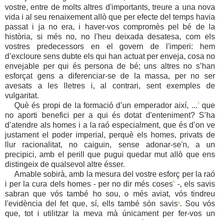
vostre, entre de molts altres d'importants, treure a una nova
vida i al seu renaixement allò que per efecte del temps havia
passat i ja no era, i haver-vos compromès pel bé de la
història, si més no, no l'heu deixada desatesa, com els
vostres predecessors en el govern de l'imperi: hem
d’excloure sens dubte els qui han actuat per enveja, cosa no
envejable per qui és persona de bé; uns altres no s’han
esforçat gens a diferenciar-se de la massa, per no ser
avesats a les lletres i, al contrari, sent exemples de
vulgaritat.
3
Què és propi de la formació d’un emperador així, ...
que
no aporti benefici per a qui és dotat d'enteniment? S’ha
d’atendre als homes i a la raó especialment, que és d’on ve
justament el poder imperial, perquè els homes, privats de
llur racionalitat, no caiguin, sense adonar-se'n, a un
precipici, amb el perill que pugui quedar mut allò que ens
distingeix de qualsevol altre ésser.
Amable sobirà, amb la mesura del vostre esforç per la raó
4
i per la cura dels homes - per no dir més coses
-,
els savis
sabran que vós també ho sou, o més aviat, vós tindreu
l'evidència del fet que, sí, ells també són savis
. Sou vós
5
que, tot i utilitzar la meva mà únicament per fer-vos un