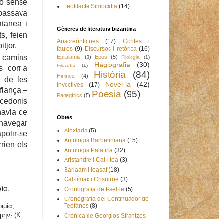
ció sense
Teofilacte Simocatta
(14)
 passava
atanea i
Gèneres de literatura bizantina
s, feien
Anacreòntiques
(17)
Contes i
itjor.
faules
(9)
Discursos i retòrica
(16)
s camins
Epitalamis
(3)
Epos
(5)
Filologia
(1)
Hagiografia
(30)
Filosofia
(1)
s corria
Història
(84)
Himnes
(4)
a de les
Novel·la
(42)
Invectives
(17)
fiança –
Poesia
(95)
Panegírics
(5)
alcedonis
havia de
Obres
, navegar
Alexiada
(5)
apolir-se
Antologia Barberiniana
(15)
rrien els
Antologia Palatina
(32)
Aristandre i Cal·litea
(3)
Barlaam i Ioasaf
(18)
Cal·límac i Crisorroe
(3)
αία.
Cronografia de Psel·le
(5)
Cronografia del Continuador de
ιμία,
Teòfanes
(8)
μην· (K.
Crònica de Georgios Sfrantzes