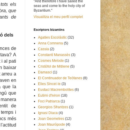
"And therefore I have sailed the
e
tots els
seas and come to the holy city of
bra,
que
Byzantium."
tants de
Visualitza el meu perfil complet
Escriptors bizantins
ió
dels
Agaties Escolàstic
(32)
Anna Comnena
(5)
ances de
Cassia
(2)
ltava? A
Constantí Manassès
(3)
i al pati
Cosmes Melode
(1)
Cristòfol de Mitilene
(5)
en baixar
Damasci
(1)
t arreu a
El Continuador de Teòfanes
(8)
uaven en
Elies Sincel·le
(3)
a que la
Eustaci Macrembolites
(6)
ngú que
Eutimi d'Iviron
(18)
e manera
Foci Patriarca
(1)
ntit de
Georgios Sfrantzes
(1)
 temps i
Ignasi Diaca
(4)
oncs més
Joan Geometres
(12)
Joan Mauròpode
(4)
'actitud