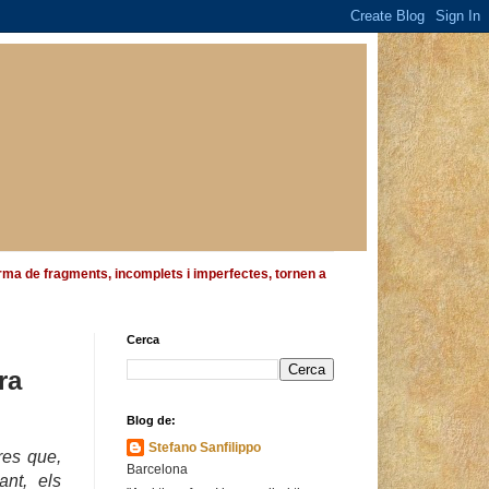
 forma de fragments, incomplets i imperfectes, tornen a
Cerca
ra
Blog de:
Stefano Sanfilippo
res que
,
Barcelona
nt, els