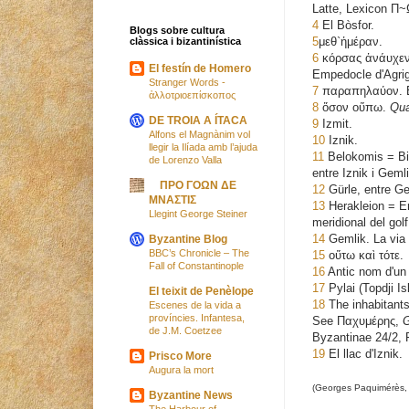
Latte, Lexicon
Π~
4
El Bòsfor.
Blogs sobre cultura
5
μεθ`ἡμέραν.
clàssica i bizantinística
6
κόρσας ἀνάυχε
El festín de Homero
Empedocle d'Agrig
Stranger Words -
7
παραπηλαύον.
ἀλλοτριοεπίσκοπος
8
ὅσον οὕπω.
Qua
DE TROIA A ÍTACA
9
Izmit.
Alfons el Magnànim vol
10
Iznik.
llegir la Ilíada amb l’ajuda
11
Belokomis = Bil
de Lorenzo Valla
entre Iznik i Gemli
ΠΡΟ ΓΟΩΝ ΔΕ
12
Gürle, entre Gem
ΜΝΑΣΤΙΣ
13
Herakleion = Er
Llegint George Steiner
meridional del gol
14
Gemlik. La via 
Byzantine Blog
BBC’s Chronicle – The
15
οὕτω καὶ τότε.
Fall of Constantinople
16
Antic nom d'un p
17
Pylai (Topdji Is
El teixit de Penèlope
18
The inhabitants
Escenes de la vida a
províncies. Infantesa,
See Παχυμέρης,
G
de J.M. Coetzee
Byzantinae 24/2, P
19
El llac d'Iznik.
Prisco More
Augura la mort
(Georges Paquimérès
Byzantine News