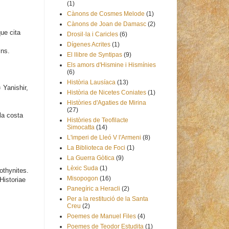
(1)
Cànons de Cosmes Melode
(1)
Cànons de Joan de Damasc
(2)
ue cita
Drosil·la i Caricles
(6)
Dígenes Acrites
(1)
ins.
El llibre de Syntipas
(9)
Els amors d'Hismine i Hismínies
(6)
Història Lausíaca
(13)
 Yanishir,
Història de Nicetes Coniates
(1)
Històries d'Agaties de Mirina
(27)
la costa
Històries de Teofilacte
Simocatta
(14)
L'imperi de Lleó V l'Armeni
(8)
La Biblioteca de Foci
(1)
La Guerra Gòtica
(9)
Lèxic Suda
(1)
othynites.
Misopogon
(16)
Historiae
Panegíric a Heracli
(2)
Per a la restitució de la Santa
Creu
(2)
Poemes de Manuel Files
(4)
Poemes de Teodor Estudita
(1)