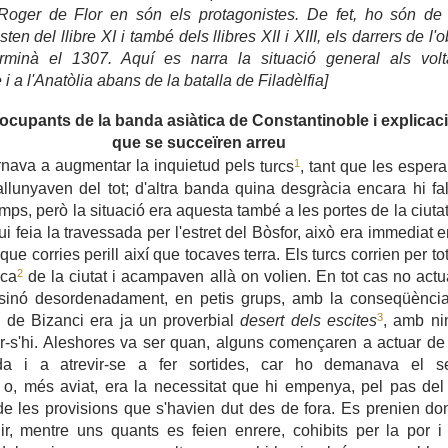
Roger de Flor en són els pro
tagonistes. De fet
,
ho s
ón d
sten del llibre XI
i
també dels llibres XII i XIII
, els darrers de l'o
rmin
à
el
1307. Aquí es
narra la situació general
als vol
i a l'An
a
tòlia
abans de la batalla de Filadèlfia]
eocupants de la banda asiàtica de Constantinoble i
explicac
que se succeïren arreu
1
rnava a augmentar la inquietud pels
turcs
, tant que les esper
allunyaven del tot; d'altra banda quina desgràcia encara hi fa
temps, però la situació era aquesta també a les portes de la ciutat 
ui feia la travessada per l'estret del Bòsfor, això era immediat 
 que corries perill així que tocaves terra. Els turcs corrien per to
2
ica
de la ciutat i acampaven allà on volien. En tot cas no act
sinó desordenadament, en petis grups, amb la conseqüènci
3
 de Bizanci era ja un proverbial
desert dels escites
, amb ni
r-s'hi. Aleshores va ser quan, alguns començaren a actuar d
a i a atrevir-se a fer sortides, car ho demanava el se
t o, més aviat, era la necessitat que hi empenya, pel pas del
de les provisions que s'havien dut des de fora. Es prenien d
ir, mentre uns quants es feien enrere, cohibits per la por i l