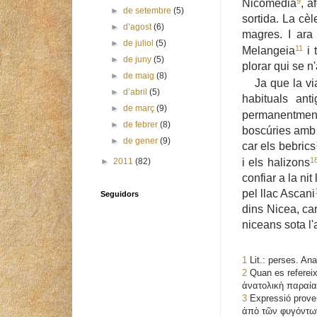
9
Nicomèdia
, a
►
de setembre
(5)
sortida. La cè
►
d’agost
(6)
magres. I ara
►
de juliol
(5)
11
Melangeia
i 
►
de juny
(5)
plorar qui se n
►
de maig
(8)
Ja que la v
►
d’abril
(5)
habituals an
►
de març
(9)
permanentment
►
de febrer
(8)
boscúries amb u
►
de gener
(9)
car els bebrics
1
i els halizons
►
2011
(82)
confiar a la ni
pel llac Ascani
Seguidors
dins Nicea, car
niceans sota l
1
Lit.: perses. An
2
Quan es refereix 
ἀνατολικὴ παραί
3
Expressió prover
ἀπὸ τῶν φυγόντων