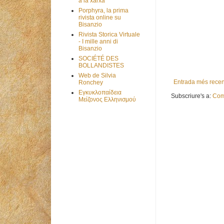
a la xarxa
Porphyra, la prima
rivista online su
Bisanzio
Rivista Storica Virtuale
- I mille anni di
Bisanzio
SOCIÉTÉ DES
BOLLANDISTES
Web de Silvia
Entrada més recen
Ronchey
Εγκυκλοπαίδεια
Subscriure's a:
Com
Μείζονος Ελληνισμού