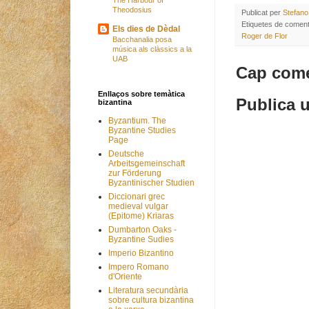
The Harbour of
Theodosius
Publicat per
Stefano
Etiquetes de coment
Els dies de Dèdal
Roger de Flor
Bacchanalia posa
música als clàssics a la
UAB
Cap come
Enllaços sobre temàtica
Publica u
bizantina
Byzantium. The
Byzantine Studies
Page
Deutsche
Arbeitsgemeinschaft
zur Förderung
Byzantinischer Studien
Diccionari grec
medieval vulgar
(Epitome) Kriaras
Dumbarton Oaks -
Byzantine Sudies
Imperio Bizantino
Impero Romano
d'Oriente
Literatura secundària
sobre cultura bizantina