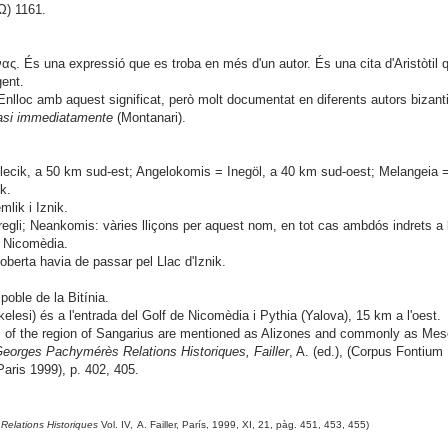
Ω
)
1161.
νας.
És una expressió que es troba en més d'un autor. És una cita d'Aristòtil q
ent.
Enlloc amb aquest significat, però molt documentat en diferents autors bizant
si immediatamente
(Montanari).
ecik, a 50 km sud-est; Angelokomis = Inegöl, a 40 km sud-oest; Melangeia =
k.
lik i Iznik.
egli; Neankomis: vàries lliçons per aquest nom, en tot cas ambdós indrets a 
f Nicomèdia.
oberta havia de passar pel Llac d'Iznik.
oble de la Bitínia.
kelesi) és a l'entrada del Golf de Nicomèdia i Pythia (Yalova), 15 km a l'oest.
 of the region of Sangarius are mentioned as Alizones and commonly as Mes
eorges Pachymérès Relations Historiques, Failler
, A. (ed.), (Corpus Fontium 
aris 1999), p. 402, 405.
,
Relations Historiques
Vol. IV,
A. Failler, París, 1999, XI,
21, pàg
. 451, 453, 455
)