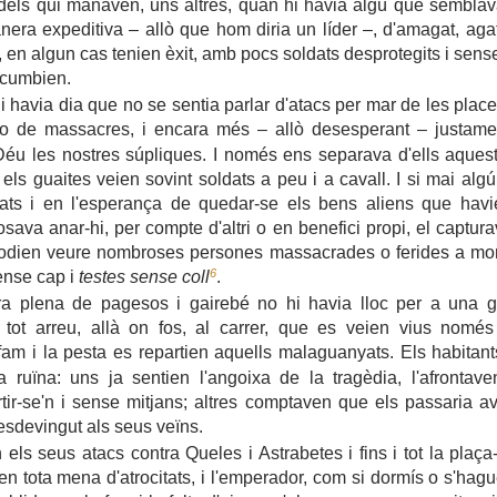
els qui manaven, uns altres, quan hi havia algú que sembla
nera expeditiva – allò que hom diria un líder –, d'amagat, aga
ixí, en algun cas tenien èxit, amb pocs soldats desprotegits i sen
ucumbien.
havia dia que no se sentia parlar d'atacs per mar de les places
 o de massacres, i encara més – allò desesperant – justam
u les nostres súpliques. I només ens separava d'ells aquest
, els guaites veien sovint soldats a peu i a cavall. I si mai al
ltats i en l'esperança de quedar-se els bens aliens que havi
sava anar-hi, per compte d'altri o en benefici propi, el captura
odien veure nombroses persones massacrades o ferides a mor
6
sense cap i
testes sense coll
.
 plena de pagesos i gairebé no hi havia lloc per a una g
a tot arreu, allà on fos, al carrer, que es veien vius nomé
 fam i la pesta es repartien aquells malaguanyats. Els habitan
 ruïna: uns ja sentien l'angoixa de la tragèdia, l'afrontav
tir-se'n i sense mitjans; altres comptaven que els passaria av
esdevingut als seus veïns.
n els seus atacs contra Queles i Astrabetes i fins i tot la plaça
en tota mena d'atrocitats, i l'emperador, com si dormís o s'hagu