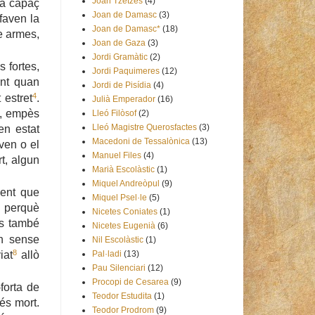
Joan Tzetzes
(4)
va capaç
Joan de Damasc
(3)
faven la
Joan de Damasc*
(18)
se armes,
Joan de Gaza
(3)
Jordi Gramàtic
(2)
 fortes,
Jordi Paquimeres
(12)
ent quan
Jordi de Pisídia
(4)
4
 estret
.
Julià Emperador
(16)
gú, empès
Lleó Filòsof
(2)
Lleó Magistre Querosfactes
(3)
en estat
Macedoni de Tessalònica
(13)
ven o el
Manuel Files
(4)
t, algun
Marià Escolàstic
(1)
Miquel Andreòpul
(9)
ent que
Miquel Psel·le
(5)
s perquè
Nicetes Coniates
(1)
ts també
Nicetes Eugenià
(6)
en sense
Nil Escolàstic
(1)
8
iat
allò
Pal·ladi
(13)
Pau Silenciari
(12)
Procopi de Cesarea
(9)
-forta de
Teodor Estudita
(1)
és mort.
Teodor Prodrom
(9)