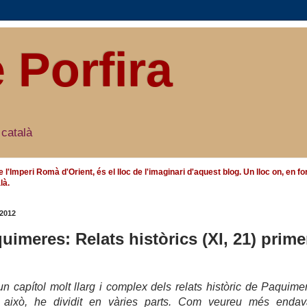
e Porfira
 català
e l'Imperi Romà d'Orient, és el lloc de l'imaginari d'aquest blog. Un lloc on, en
là.
 2012
uimeres: Relats històrics (XI, 21) prime
 capítol molt llarg i complex de
ls relats histò
ric de Paquime
 això, he dividit en vàries parts
.
Com veureu més endava