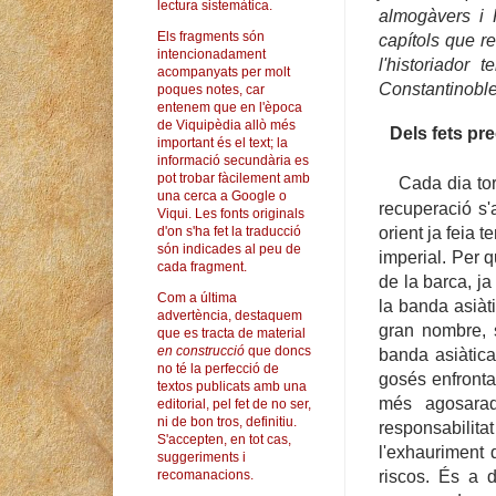
lectura sistemàtica.
almogàvers i 
Els fragments són
capítols que re
intencionadament
l'historiador
te
acompanyats per molt
Constantinoble 
poques notes, car
entenem que en l'època
de Viquipèdia allò més
Dels fets pr
important és el text; la
informació secundària es
pot trobar fàcilement amb
Cada dia to
una cerca a Google o
recuperació s'
Viqui. Les fonts originals
orient ja feia 
d'on s'ha fet la traducció
són indicades al peu de
imperial. Per q
cada fragment.
de la barca, ja
Com a última
la banda asiàt
advertència, destaquem
gran nombre, 
que es tracta de material
en construcció
que doncs
banda asiàtica
no té la perfecció de
gosés enfronta
textos publicats amb una
més agosarad
editorial, pel fet de no ser,
ni de bon tros, definitiu.
responsabilita
S'accepten, en tot cas,
l'exhauriment 
suggeriments i
recomanacions.
riscos. És a d