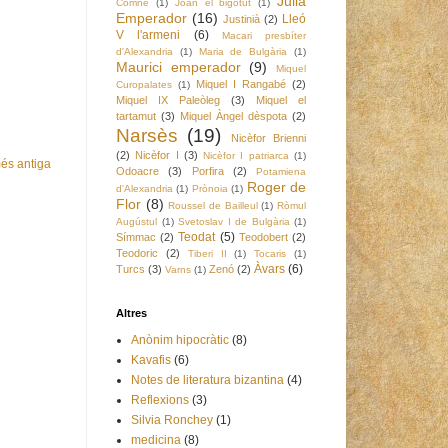
Julià
Comnè
(1)
Joan el bigotut
(1)
Emperador
(16)
Lleó
Justinià
(2)
V l'armeni
(6)
Macari presbíter
d'Alexandria
(1)
Maria de Bulgària
(1)
Maurici emperador
(9)
Miquel
Miquel I Rangabé
(2)
Curopalates
(1)
Miquel IX Paleòleg
(3)
Miquel el
tartamut
(3)
Miquel Àngel dèspota
(2)
Narsès
(19)
Nicèfor Brienni
(2)
Nicèfor I
(3)
Nicèfor I patriarca
(1)
és antiga
Odoacre
(3)
Porfira
(2)
Potamiena
Roger de
d'Alexandria
(1)
Prònoia
(1)
Flor
(8)
Roussel de Bailleul
(1)
Ròmul
Augústul
(1)
Svetoslav I de Bulgària
(1)
Teodat
(5)
Símmac
(2)
Teodobert
(2)
Teodoric
(2)
Tiberi II
(1)
Tocaris
(1)
Àvars
(6)
Turcs
(3)
Zenó
(2)
Varns
(1)
Altres
Anònim hipocràtic
(8)
Kavafis
(6)
Notes de literatura bizantina
(4)
Reflexions
(3)
Silvia Ronchey
(1)
medicina
(8)