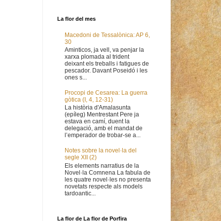
La flor del mes
Macedoni de Tessalònica: AP 6,
30
Aminticos, ja vell, va penjar la
xarxa plomada al trident
deixant els treballs i fatigues de
pescador. Davant Poseidó i les
ones s...
Procopi de Cesarea: La guerra
gòtica (I, 4, 12-31)
La història d'Amalasunta
(epíleg) Mentrestant Pere ja
estava en camí, duent la
delegació, amb el mandat de
l’emperador de trobar-se a...
Notes sobre la novel·la del
segle XII (2)
Els elements narratius de la
Novel·la Comnena La fabula de
les quatre novel·les no presenta
novetats respecte als models
tardoantic...
La flor de La flor de Porfira