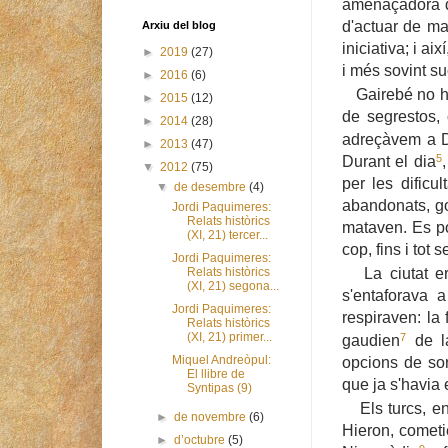
amenaçadora d
d'actuar de ma
Arxiu del blog
iniciativa; i a
►
2019
(27)
i més sovint s
►
2016
(6)
Gairebé no hi 
►
2015
(12)
de segrestos,
►
2014
(28)
adreçàvem a Dé
►
2013
(47)
5
Durant el dia
▼
2012
(75)
per les dificu
▼
de desembre
(4)
abandonats, go
Jordi Paquimeres:
Relats històrics
mataven. Es p
(XI, 21) tercer...
cop, fins i tot 
Jordi Paquimeres:
La ciutat era
Relats històrics
(XI, 21) segona...
s'entaforava 
Jordi Paquimeres:
respiraven: la
Relats històrics
7
(XI, 21) primer...
gaudien
de la
Miquel Andreòpul:
opcions de sor
El llibre de
que ja s'havia 
Syntipas (9)
Els turcs, e
►
de novembre
(6)
Hieron, cometi
►
d’octubre
(5)