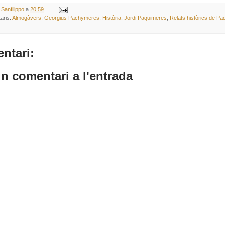
 Sanfilippo
a
20:59
aris:
Almogàvers
,
Georgius Pachymeres
,
Història
,
Jordi Paquimeres
,
Relats històrics de P
ntari:
n comentari a l'entrada