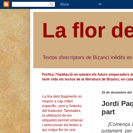
La flor d
Textos d'escriptors de Bizanci inèdits en
Porfira, l'habitació on naixien els futurs emperadors d
tenir vida els textos de la literatura de Bizanci, en cata
16 de desembre del
La tria dels fragments no
respon a cap criteri
Jordi Paq
específic, sinó a l'interès
part
del traductor. Tanmateix,
la utilització de les
etiquetes permet ordenar
[Comença un
i seleccionar els textos a
qui vulgui fer-ne una
justament per