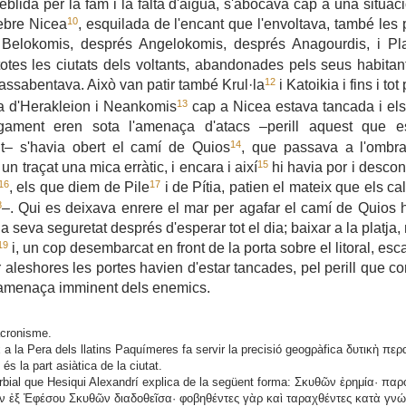
feblida per la fam i la falta d'aigua, s'abocava cap a una situa
10
lebre Nicea
, esquilada de l'encant que l'envoltava, també les
 Belokomis, després Angelokomis, després Anagourdis, i Pl
totes les ciutats dels voltants, abandonades pels seus habitant
12
'assabentava. Això van patir també Krul·la
i Katoikia i fins i tot p
13
ia d'Herakleion i Neankomis
cap a Nicea estava tancada i el
tigament eren sota l'amenaça d'atacs
–perill aquest que e
14
– s'havia obert el camí de Quios
, que passava a l'ombr
15
n traçat una mica erràtic, i encara i així
hi havia por i descon
16
17
, els que diem de Pile
i de Pítia, patien el mateix que els c
8
–. Qui es deixava enrere el mar per agafar el camí de Quios 
t la seva seguretat després d'esperar tot el dia; baixar a la platja
19
i, un cop desembarcat en front de la porta sobre el litoral, esc
 aleshores les portes havien d'estar tancades, pel perill que co
'amenaça imminent dels enemics.
acronisme.
a la Pera dels llatins Paquímeres fa servir la precisió
geogρàfica
δυτικὴ περ
α
és la part asiàtica de la ciutat.
bial que Hesiqui Alexandrí explica de la següent forma: Σκυθῶν ἐρημία· παρο
 ἐξ Ἐφέσου Σκυθῶν διαδοθεῖσα· φοβηθέντες γὰρ καὶ ταραχθέντες κατὰ γνώ