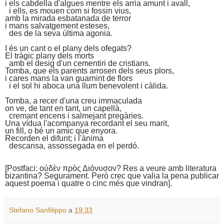
i els cabdella d'algues mentre els arria amunt i avall,
i ells, es mouen com si fossin vius,
amb la mirada esbatanada de terror
i mans salvatgement esteses,
des de la seva última agonia.
I és un cant o el plany dels ofegats?
El tràgic plany dels morts
amb el desig d'un cementiri de cristians.
Tomba, que els parents arrosen dels seus plors,
i cares mans la van guarnint de flors
i el sol hi aboca una llum benevolent i càlida.
Tomba, a recer d'una creu immaculada
on ve, de tant en tant, un capellà,
cremant encens i salmejant pregàries.
Una vídua l'acompanya recordant el seu marit,
un fill, o bé un amic que enyora.
Recorden el difunt; i l'ànima
descansa, assossegada en el perdó.
[Postfaci: οὐδὲν πρὸς Διόνυσον? Res a veure amb literatura
bizantina? Segurament. Però crec que valia la pena publicar
aquest poema i quatre o cinc més que vindran].
Stefano Sanfilippo
a
19:33