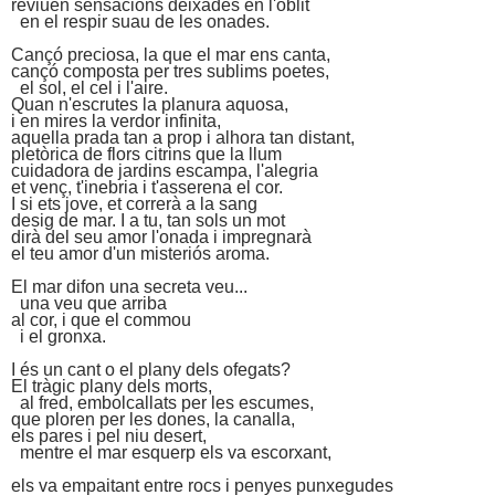
reviuen sensacions deixades en l'oblit
en el respir suau de les onades.
Cançó preciosa, la que el mar ens canta,
cançó composta per tres sublims poetes,
el sol, el cel i l'aire.
Quan n'escrutes la planura aquosa,
i en mires la verdor infinita,
aquella prada tan a prop i alhora tan distant,
pletòrica de flors citrins que la llum
cuidadora de jardins escampa, l'alegria
et venç, t'inebria i t'asserena el cor.
I si ets jove, et correrà a la sang
desig de mar. I a tu, tan sols un mot
dirà del seu amor l'onada i impregnarà
el teu amor d'un misteriós aroma.
El mar difon una secreta veu...
una veu que arriba
al cor, i que el commou
i el gronxa.
I és un cant o el plany dels ofegats?
El tràgic plany dels morts,
al fred, embolcallats per les escumes,
que ploren per les dones, la canalla,
els pares i pel niu desert,
mentre el mar esquerp els va escorxant,
els va empaitant entre rocs i penyes punxegudes