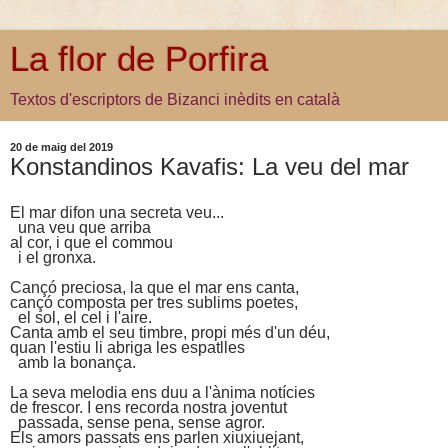
La flor de Porfira
Textos d'escriptors de Bizanci inèdits en català
20 de maig del 2019
Konstandinos Kavafis: La veu del mar
El mar difon una secreta veu...
una veu que arriba
al cor, i que el commou
i el gronxa.
Cançó preciosa, la que el mar ens canta,
cançó composta per tres sublims poetes,
el sol, el cel i l'aire.
Canta amb el seu timbre, propi més d'un déu,
quan l'estiu li abriga les espatlles
amb la bonança.
La seva melodia ens duu a l'ànima notícies
de frescor. I ens recorda nostra joventut
passada, sense pena, sense agror.
Els amors passats ens parlen xiuxiuejant,